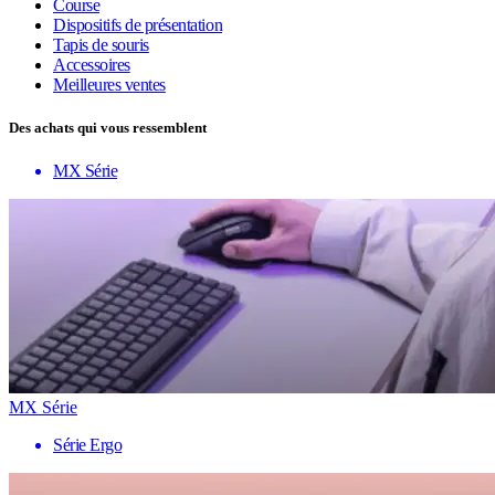
Course
Dispositifs de présentation
Tapis de souris
Accessoires
Meilleures ventes
Des achats qui vous ressemblent
MX Série
MX Série
Série Ergo