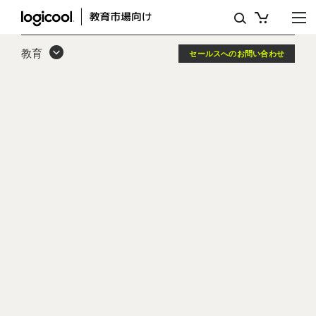
ク
リ
教育
セールスへのお問い合わせ
ー
ニ
ン
グ
ソ
リ
ュ
ー
シ
ョ