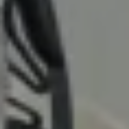
ー
ル
&AMP;
ヒ
ン
ト