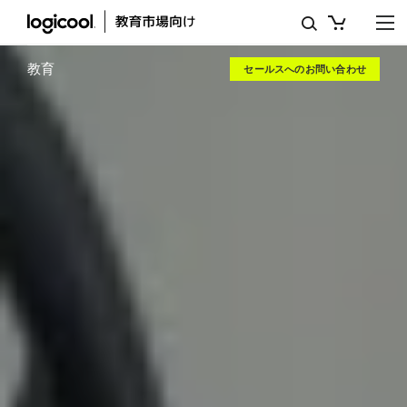
在
宅
教育
セールスへのお問い合わせ
指
導
-
リ
モ
ー
ト
指
導
ツ