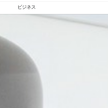
HP
ビジネス
-
ロ
ジ
ク
ー