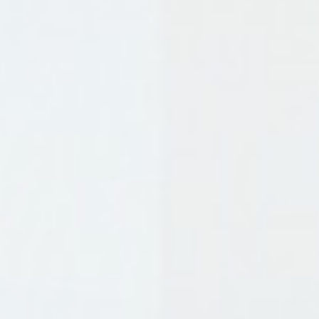
議
戦
略
パ
ー
ト