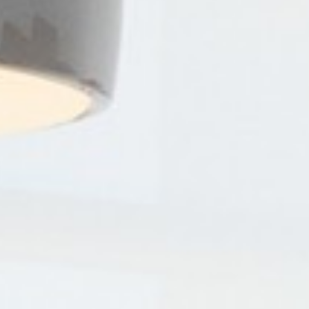
ル
の
ビ
デ
オ
会