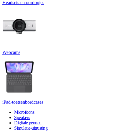
Headsets en oordopjes
Webcams
iPad-toetsenbordcases
Microfoons
Speakers
Digitale pennen
Simulatie-uitrusting