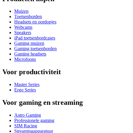
Muizen
Toetsenborden
Headsets en oordopjes
Webcams
Speakers
iPad toetsenbordcases
Gaming muizen
Gaming toetsenborden
Gaming headsets
Microfoons
Voor productiviteit
Master Series
Ergo Series
Voor gaming en streaming
Astro Gaming
Professionele gaming
SIM Racing
Streamingapparatuur