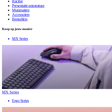
Racing
Presentatie-apparatuur
Muismatten
Accessoires
Bestsellers
Koop op jouw manier
MX Series
MX Series
Ergo Series