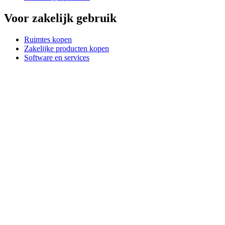
Voor zakelijk gebruik
Ruimtes kopen
Zakelijke producten kopen
Software en services
Partners
Alliantiepartners
Zakelijke bronnen
Voor onderwijs
Educatieve producten kopen
Oplossingen voor basis- en voortgezet onderwijs
Onderwijsmiddelen
Ondersteuning
Individuele ondersteuning
Gamingondersteuning
Ondersteuning voor bedrijven en onderwijs
Contact opnemen
Reserveonderdelen