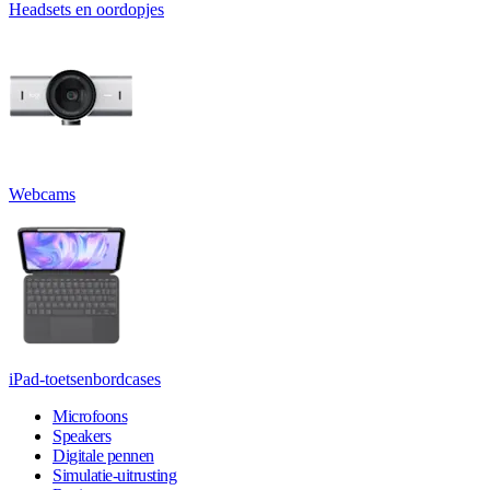
Headsets en oordopjes
Webcams
iPad-toetsenbordcases
Microfoons
Speakers
Digitale pennen
Simulatie-uitrusting