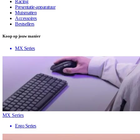
Racing
Presentatie-apparatuur
Muismatten
Accessoires
Bestsellers
Koop op jouw manier
MX Series
MX Series
Ergo Series