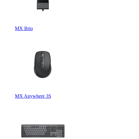
MX Brio
MX Anywhere 3S