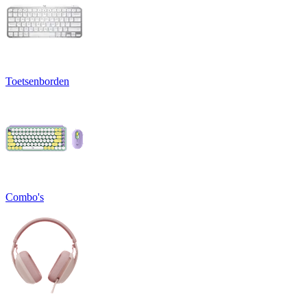
Toetsenborden
Combo's