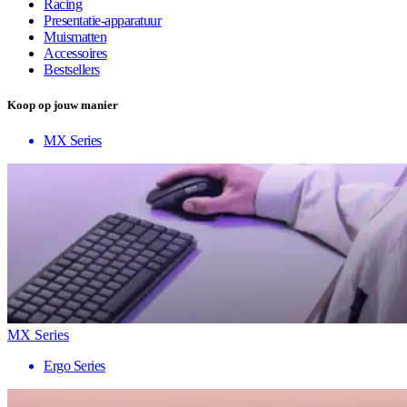
Racing
Presentatie-apparatuur
Muismatten
Accessoires
Bestsellers
Koop op jouw manier
MX Series
MX Series
Ergo Series