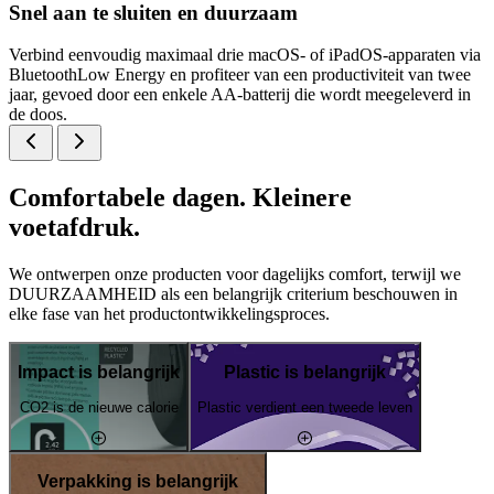
Snel aan te sluiten en duurzaam
Verbind eenvoudig maximaal drie macOS- of iPadOS-apparaten via
BluetoothLow Energy en profiteer van een productiviteit van twee
jaar, gevoed door een enkele AA-batterij die wordt meegeleverd in
de doos.
Comfortabele dagen. Kleinere
voetafdruk.
We ontwerpen onze producten voor dagelijks comfort, terwijl we
DUURZAAMHEID als een belangrijk criterium beschouwen in
elke fase van het productontwikkelingsproces.
Impact is belangrijk
Plastic is belangrijk
CO2 is de nieuwe calorie
Plastic verdient een tweede leven
Verpakking is belangrijk