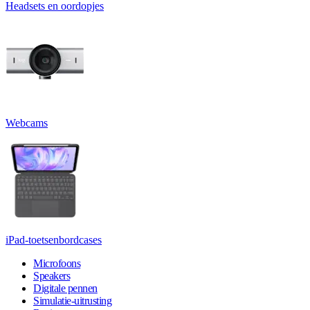
Headsets en oordopjes
Webcams
iPad-toetsenbordcases
Microfoons
Speakers
Digitale pennen
Simulatie-uitrusting