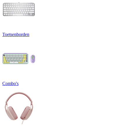
Toetsenborden
Combo's