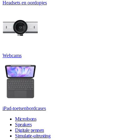
Headsets en oordopjes
Webcams
iPad-toetsenbordcases
Microfoons
Speakers
Digitale pennen
Simulatie-uitrusting