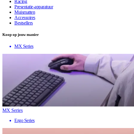
Racing
Presentatie-apparatuur
Muismatten
Accessoires
Bestsellers
Koop op jouw manier
MX Series
MX Series
Ergo Series