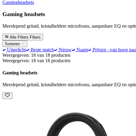
Gamingheadsets
Gaming headsets
Meeslepend geluid, kristalheldere microfoons, aanpasbare EQ en optio
Alle Filters
Filters
Sorteren
Uitgelicht
Beste match
Nieuw
Naam
Prijzen - van hoog naa
Weergegeven: 18 van 18 producten
Weergegeven: 18 van 18 producten
Gaming headsets
Meeslepend geluid, kristalheldere microfoons, aanpasbare EQ en optio