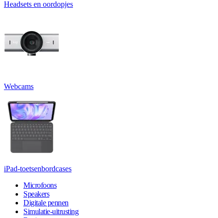
Headsets en oordopjes
Webcams
iPad-toetsenbordcases
Microfoons
Speakers
Digitale pennen
Simulatie-uitrusting