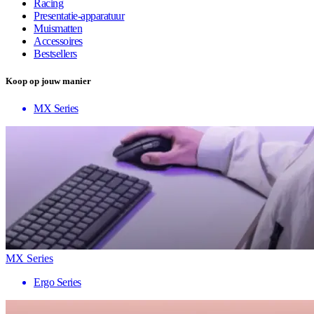
Racing
Presentatie-apparatuur
Muismatten
Accessoires
Bestsellers
Koop op jouw manier
MX Series
MX Series
Ergo Series