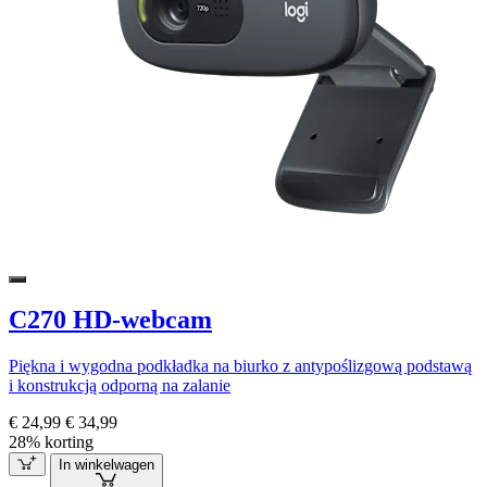
C270 HD-webcam
Piękna i wygodna podkładka na biurko z antypoślizgową podstawą
i konstrukcją odporną na zalanie
€ 24,99
€ 34,99
28% korting
In winkelwagen