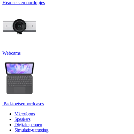
Headsets en oordopjes
Webcams
iPad-toetsenbordcases
Microfoons
Speakers
Digitale pennen
Simulatie-uitrusting