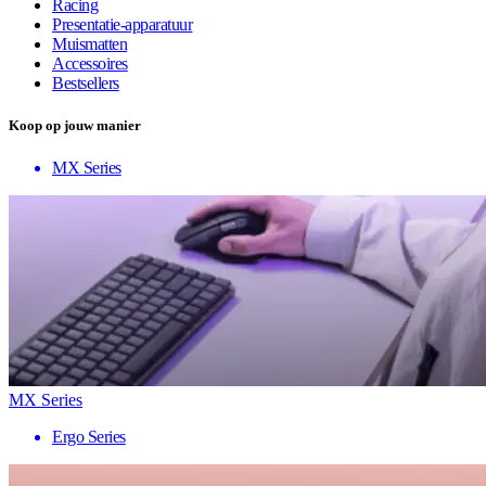
Racing
Presentatie-apparatuur
Muismatten
Accessoires
Bestsellers
Koop op jouw manier
MX Series
MX Series
Ergo Series