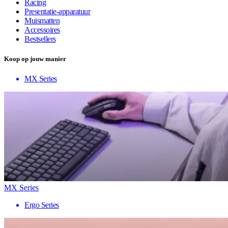
Racing
Presentatie-apparatuur
Muismatten
Accessoires
Bestsellers
Koop op jouw manier
MX Series
MX Series
Ergo Series