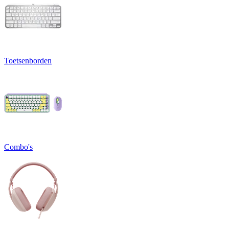
Toetsenborden
Combo's