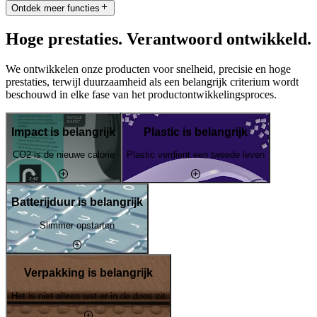
Ontdek meer functies
Hoge prestaties. Verantwoord ontwikkeld.
We ontwikkelen onze producten voor snelheid, precisie en hoge
prestaties, terwijl duurzaamheid als een belangrijk criterium wordt
beschouwd in elke fase van het productontwikkelingsproces.
Impact is belangrijk
Plastic is belangrijk
CO2 is de nieuwe calorie
Plastic verdient een tweede leven
Batterijduur is belangrijk
Slimmer opstarten
Verpakking is belangrijk
Het is niet alleen wat er in de doos zit