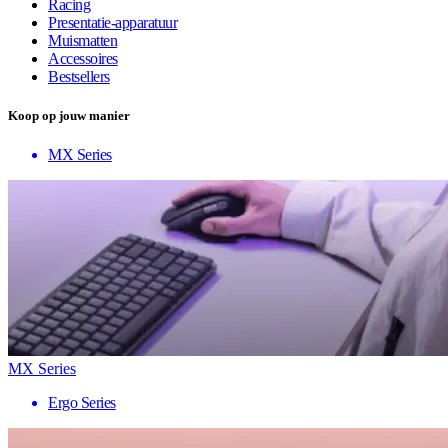
Racing
Presentatie-apparatuur
Muismatten
Accessoires
Bestsellers
Koop op jouw manier
MX Series
MX Series
Ergo Series