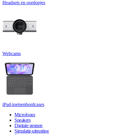
Headsets en oordopjes
Webcams
iPad-toetsenbordcases
Microfoons
Speakers
Digitale pennen
Simulatie-uitrusting