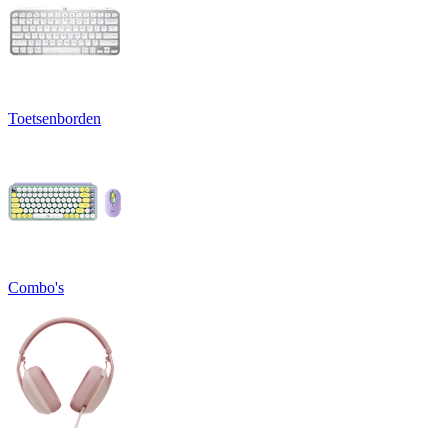
Toetsenborden
Combo's