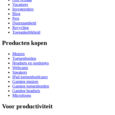
Vacatures
Investeerders
Blog
Pers
Duurzaamheid
Recycling
Toegankelijkheid
Producten kopen
Muizen
Toetsenborden
Headsets en oordopjes
Webcams
Speakers
iPad toetsenbordcases
Gaming muizen
Gaming toetsenborden
Gaming headsets
Microfoons
Voor productiviteit