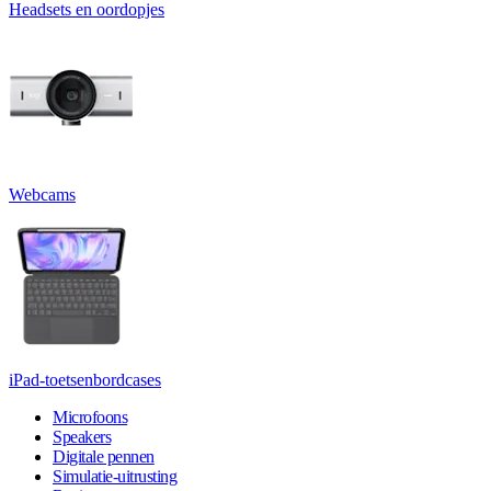
Headsets en oordopjes
Webcams
iPad-toetsenbordcases
Microfoons
Speakers
Digitale pennen
Simulatie-uitrusting