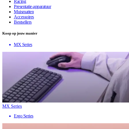
Racing
Presentatie-apparatuur
Muismatten
Accessoires
Bestsellers
Koop op jouw manier
MX Series
MX Series
Ergo Series