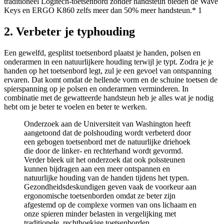
traditioneel Logitech-toetsenbord zonder handsteun bieden de Wave
Keys en ERGO K860 zelfs meer dan 50% meer handsteun.* 1
2. Verbeter je typhouding
Een gewelfd, gesplitst toetsenbord plaatst je handen, polsen en
onderarmen in een natuurlijkere houding terwijl je typt. Zodra je je
handen op het toetsenbord legt, zul je een gevoel van ontspanning
ervaren. Dat komt omdat de hellende vorm en de schuine toetsen de
spierspanning op je polsen en onderarmen verminderen. In
combinatie met de gewatteerde handsteun heb je alles wat je nodig
hebt om je beter te voelen en beter te werken.
Onderzoek aan de Universiteit van Washington heeft
aangetoond dat de polshouding wordt verbeterd door
een gebogen toetsenbord met de natuurlijke driehoek
die door de linker- en rechterhand wordt gevormd.
Verder bleek uit het onderzoek dat ook polssteunen
kunnen bijdragen aan een meer ontspannen en
natuurlijke houding van de handen tijdens het typen.
Gezondheidsdeskundigen geven vaak de voorkeur aan
ergonomische toetsenborden omdat ze beter zijn
afgestemd op de complexe vormen van ons lichaam en
onze spieren minder belasten in vergelijking met
traditionele, rechthoekige toetsenborden.