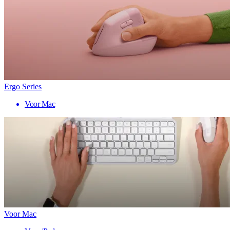
Ergo Series
Voor Mac
Voor Mac