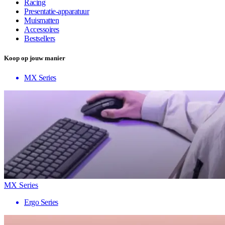
Racing
Presentatie-apparatuur
Muismatten
Accessoires
Bestsellers
Koop op jouw manier
MX Series
MX Series
Ergo Series