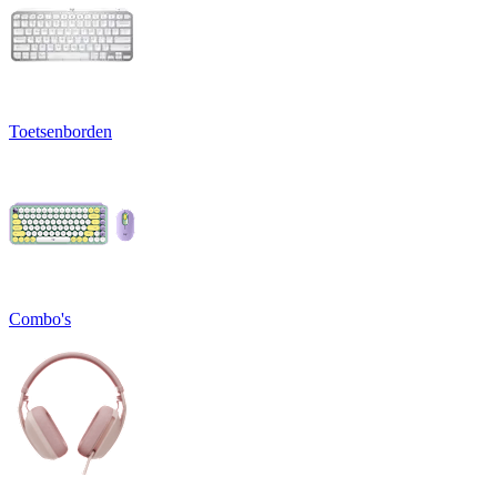
Toetsenborden
Combo's