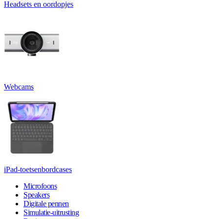
Headsets en oordopjes
Webcams
iPad-toetsenbordcases
Microfoons
Speakers
Digitale pennen
Simulatie-uitrusting