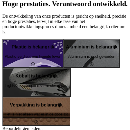
Hoge prestaties. Verantwoord ontwikkeld.
De ontwikkeling van onze producten is gericht op snelheid, precisie
en hoge prestaties, terwijl in elke fase van het
productontwikkelingsproces duurzaamheid een belangrijk criterium
is.
Plastic is belangrijk
Aluminium is belangrijk
Plastic verdient een tweede leven
Aluminium is cool geworden
Kobalt is belangrijk
Hightech batterijen met minder impact
Verpakking is belangrijk
Het is niet alleen wat er in de doos zit
Beoordelingen laden..