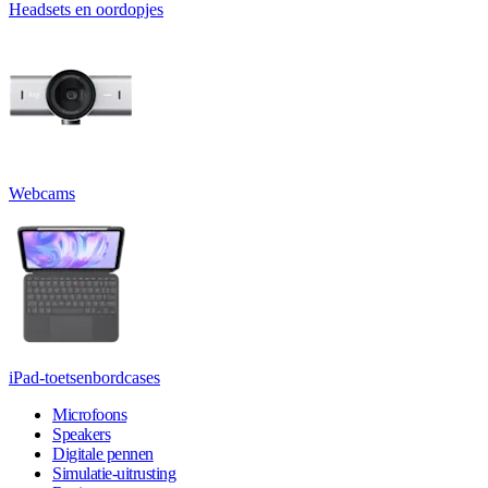
Headsets en oordopjes
Webcams
iPad-toetsenbordcases
Microfoons
Speakers
Digitale pennen
Simulatie-uitrusting