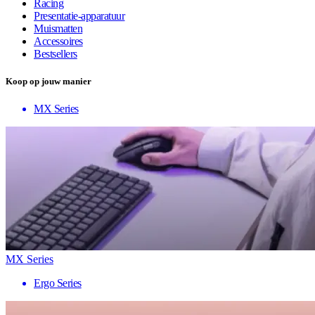
Racing
Presentatie-apparatuur
Muismatten
Accessoires
Bestsellers
Koop op jouw manier
MX Series
MX Series
Ergo Series