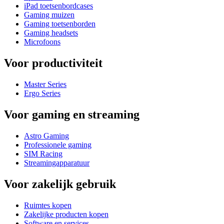
iPad toetsenbordcases
Gaming muizen
Gaming toetsenborden
Gaming headsets
Microfoons
Voor productiviteit
Master Series
Ergo Series
Voor gaming en streaming
Astro Gaming
Professionele gaming
SIM Racing
Streamingapparatuur
Voor zakelijk gebruik
Ruimtes kopen
Zakelijke producten kopen
Software en services