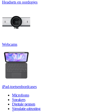
Headsets en oordopjes
Webcams
iPad-toetsenbordcases
Microfoons
Speakers
Digitale pennen
Simulatie-uitrusting