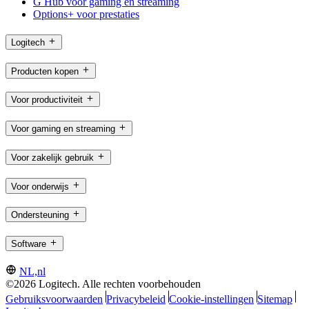
G Hub voor gaming en streaming
Options+ voor prestaties
Logitech
Producten kopen
Voor productiviteit
Voor gaming en streaming
Voor zakelijk gebruik
Voor onderwijs
Ondersteuning
Software
NL,nl
©2026 Logitech. Alle rechten voorbehouden
Gebruiksvoorwaarden
Privacybeleid
Cookie-instellingen
Sitemap