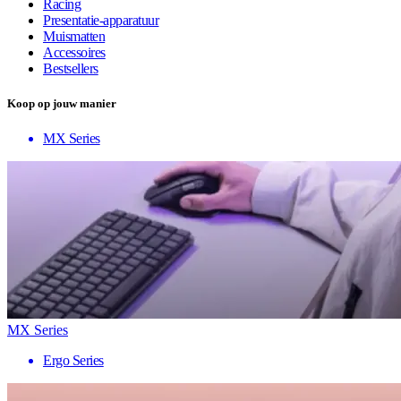
Racing
Presentatie-apparatuur
Muismatten
Accessoires
Bestsellers
Koop op jouw manier
MX Series
MX Series
Ergo Series