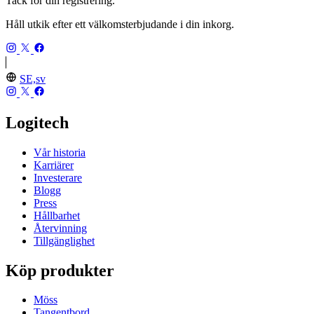
Tack för din registrering.
Håll utkik efter ett välkomsterbjudande i din inkorg.
SE,sv
Logitech
Vår historia
Karriärer
Investerare
Blogg
Press
Hållbarhet
Återvinning
Tillgänglighet
Köp produkter
Möss
Tangentbord