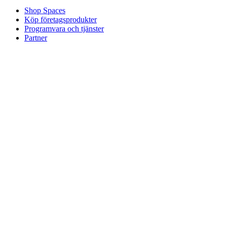
Shop Spaces
Köp företagsprodukter
Programvara och tjänster
Partner
Allianspartner
Företagsresurser
För utbildning
Köp utbildningsprodukter
Lösningar för grund- och gymnasieskolor
Utbildningsresurser
Support
Individuellt stöd
Stöd för spel
Stöd för företag och utbildning
Kontakta oss
Reservdelar
Spåra din beställning
Returer och avbokningar