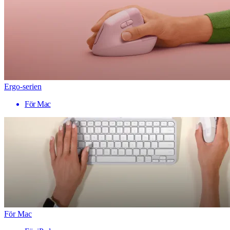
Ergo-serien
För Mac
För Mac