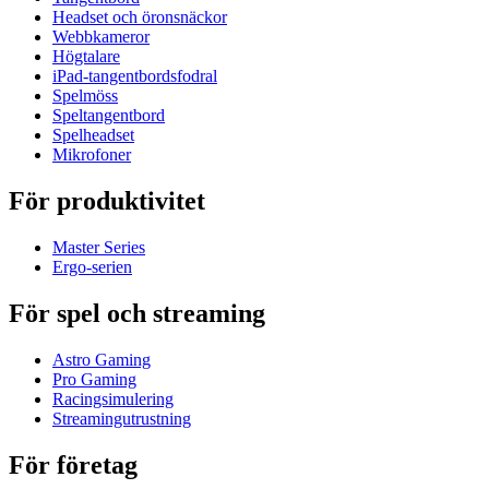
Headset och öronsnäckor
Webbkameror
Högtalare
iPad-tangentbordsfodral
Spelmöss
Speltangentbord
Spelheadset
Mikrofoner
För produktivitet
Master Series
Ergo-serien
För spel och streaming
Astro Gaming
Pro Gaming
Racingsimulering
Streamingutrustning
För företag