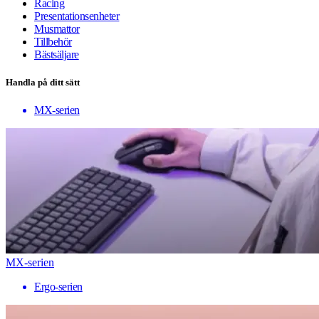
Racing
Presentationsenheter
Musmattor
Tillbehör
Bästsäljare
Handla på ditt sätt
MX-serien
MX-serien
Ergo-serien