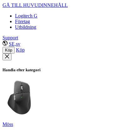
GÅ TILL HUVUDINNEHÅLL
Logitech G
Företag
Utbildning
Support
SE,sv
Köp
Köp
Handla efter kategori
Möss