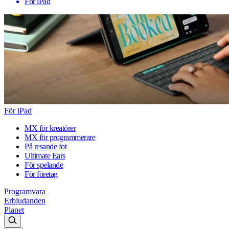
För iPad
För iPad
MX för kreatörer
MX för programmerare
På resande fot
Ultimate Ears
För spelande
För företag
Programvara
Erbjudanden
Planet