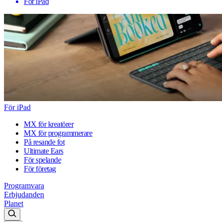
För iPad
För iPad
MX för kreatörer
MX för programmerare
På resande fot
Ultimate Ears
För spelande
För företag
Programvara
Erbjudanden
Planet