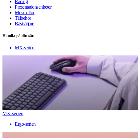
Racing
Presentationsenheter
Musmattor
Tillbehör
Bästsäljare
Handla på ditt sätt
MX-serien
MX-serien
Ergo-serien