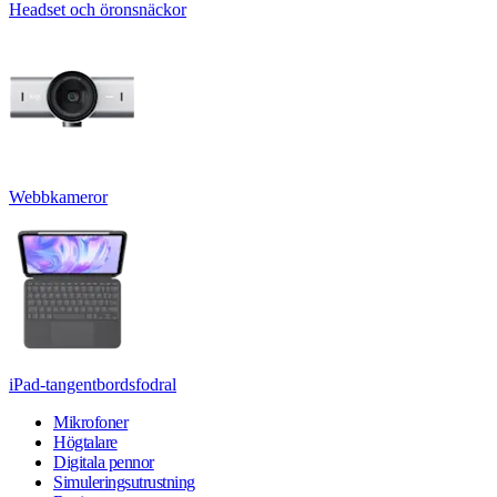
Headset och öronsnäckor
Webbkameror
iPad-tangentbordsfodral
Mikrofoner
Högtalare
Digitala pennor
Simuleringsutrustning