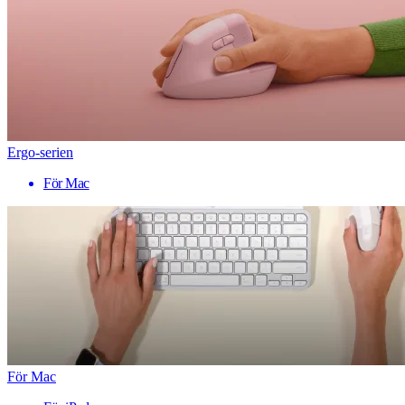
Ergo-serien
För Mac
För Mac