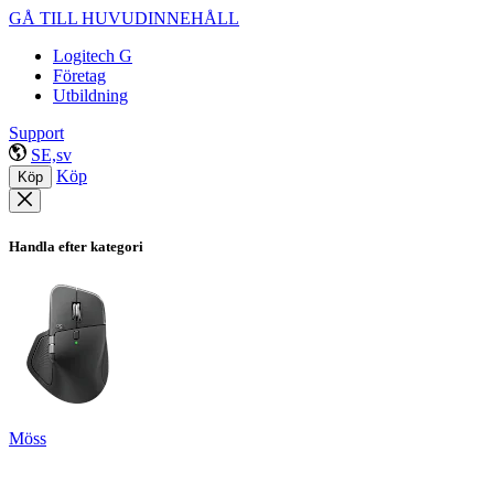
GÅ TILL HUVUDINNEHÅLL
Logitech G
Företag
Utbildning
Support
SE,sv
Köp
Köp
Handla efter kategori
Möss