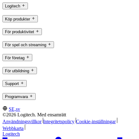
Logitech
Köp produkter
För produktivitet
För spel och streaming
För företag
För utbildning
Support
Programvara
SE,sv
©2026 Logitech. Med ensamrätt
Användningsvillkor
Integritetspolicy
Cookie-inställningar
Webbkarta
Logitech