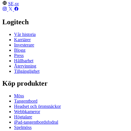
SE,sv
Logitech
Vår historia
Karriärer
Investerare
Blogg
Press
Hållbarhet
Återvinning
Tillgänglighet
Köp produkter
Möss
Tangentbord
Headset och öronsnäckor
Webbkameror
Högtalare
iPad-tangentbordsfodral
Spelmöss