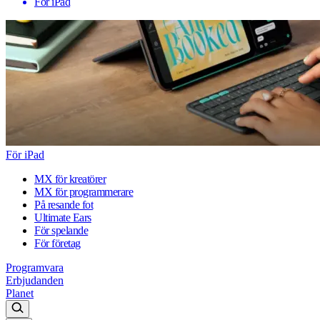
För iPad
För iPad
MX för kreatörer
MX för programmerare
På resande fot
Ultimate Ears
För spelande
För företag
Programvara
Erbjudanden
Planet