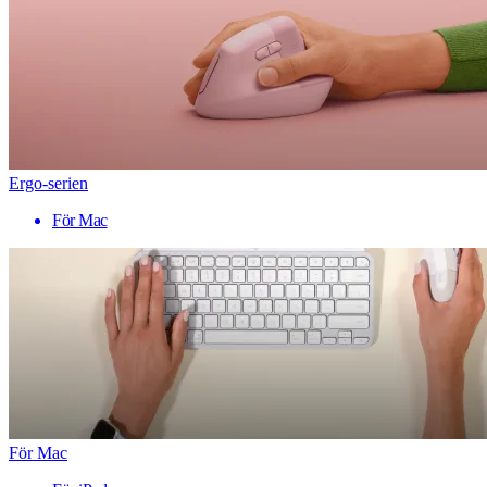
Ergo-serien
För Mac
För Mac