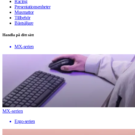
Racing
Presentationsenheter
Musmattor
Tillbehör
Bästsäljare
Handla på ditt sätt
MX-serien
MX-serien
Ergo-serien