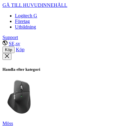
GÅ TILL HUVUDINNEHÅLL
Logitech G
Företag
Utbildning
Support
SE,sv
Köp
Köp
Handla efter kategori
Möss