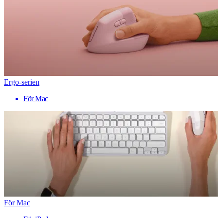
Ergo-serien
För Mac
För Mac