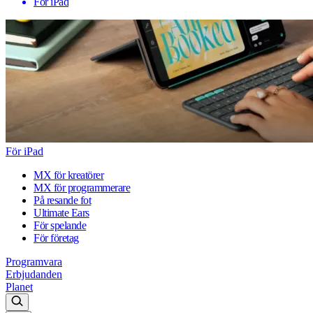
För iPad
För iPad
MX för kreatörer
MX för programmerare
På resande fot
Ultimate Ears
För spelande
För företag
Programvara
Erbjudanden
Planet