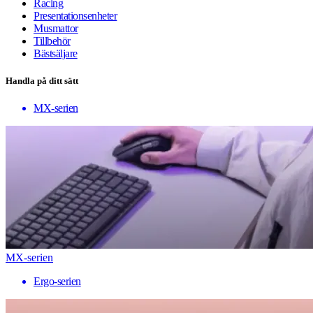
Racing
Presentationsenheter
Musmattor
Tillbehör
Bästsäljare
Handla på ditt sätt
MX-serien
MX-serien
Ergo-serien