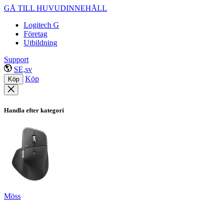
GÅ TILL HUVUDINNEHÅLL
Logitech G
Företag
Utbildning
Support
SE,sv
Köp
Köp
Handla efter kategori
Möss