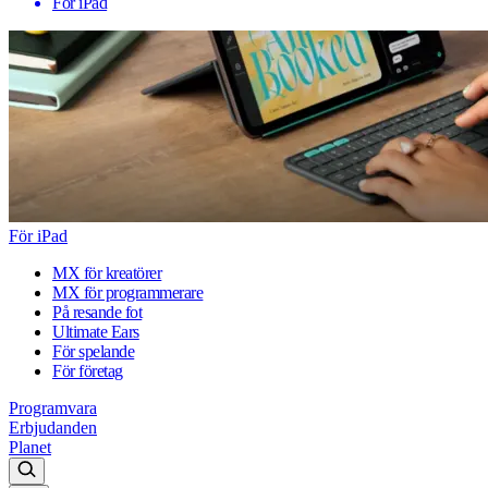
För iPad
För iPad
MX för kreatörer
MX för programmerare
På resande fot
Ultimate Ears
För spelande
För företag
Programvara
Erbjudanden
Planet