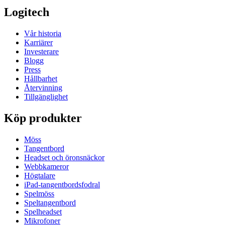
Logitech
Vår historia
Karriärer
Investerare
Blogg
Press
Hållbarhet
Återvinning
Tillgänglighet
Köp produkter
Möss
Tangentbord
Headset och öronsnäckor
Webbkameror
Högtalare
iPad-tangentbordsfodral
Spelmöss
Speltangentbord
Spelheadset
Mikrofoner