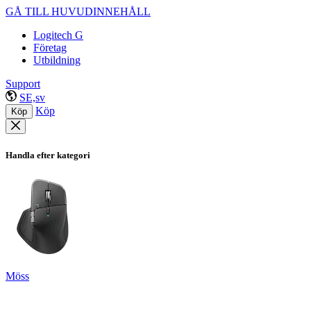
GÅ TILL HUVUDINNEHÅLL
Logitech G
Företag
Utbildning
Support
SE,sv
Köp
Köp
Handla efter kategori
Möss