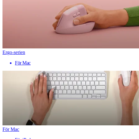
Ergo-serien
För Mac
För Mac