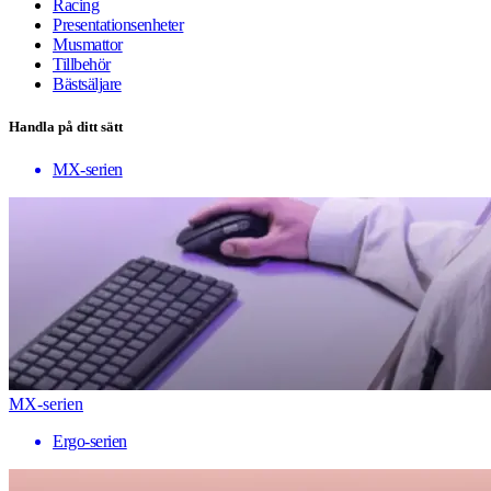
Racing
Presentationsenheter
Musmattor
Tillbehör
Bästsäljare
Handla på ditt sätt
MX-serien
MX-serien
Ergo-serien