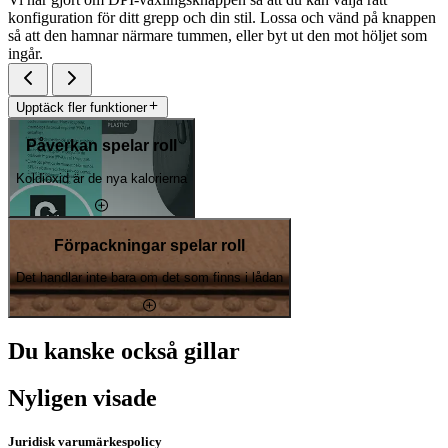
konfiguration för ditt grepp och din stil. Lossa och vänd på knappen
så att den hamnar närmare tummen, eller byt ut den mot höljet som
ingår.
Upptäck fler funktioner
Påverkan spelar roll
Koldioxid är de nya kalorierna
Förpackningar spelar roll
Det handlar inte bara om det som finns i lådan
Du kanske också gillar
Nyligen visade
Juridisk varumärkespolicy