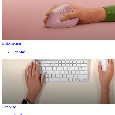
Ergo-serien
För Mac
För Mac