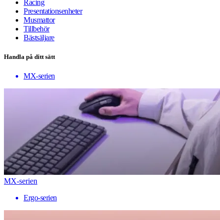
Racing
Presentationsenheter
Musmattor
Tillbehör
Bästsäljare
Handla på ditt sätt
MX-serien
MX-serien
Ergo-serien