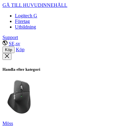
GÅ TILL HUVUDINNEHÅLL
Logitech G
Företag
Utbildning
Support
SE,sv
Köp
Köp
Handla efter kategori
Möss