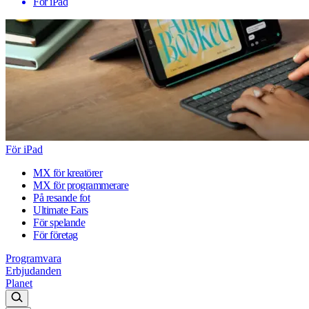
För iPad
För iPad
MX för kreatörer
MX för programmerare
På resande fot
Ultimate Ears
För spelande
För företag
Programvara
Erbjudanden
Planet