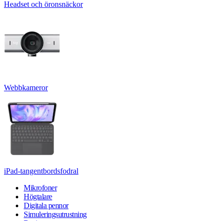
Headset och öronsnäckor
Webbkameror
iPad-tangentbordsfodral
Mikrofoner
Högtalare
Digitala pennor
Simuleringsutrustning