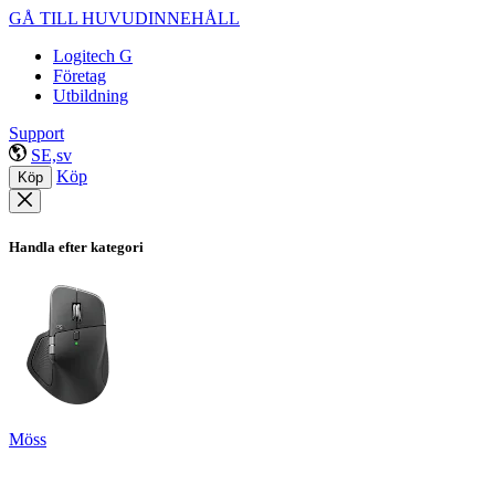
GÅ TILL HUVUDINNEHÅLL
Logitech G
Företag
Utbildning
Support
SE,sv
Köp
Köp
Handla efter kategori
Möss