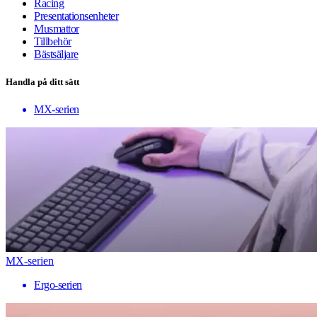
Racing
Presentationsenheter
Musmattor
Tillbehör
Bästsäljare
Handla på ditt sätt
MX-serien
MX-serien
Ergo-serien