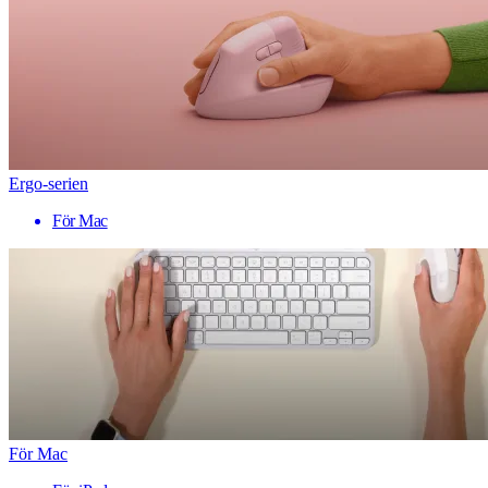
Ergo-serien
För Mac
För Mac