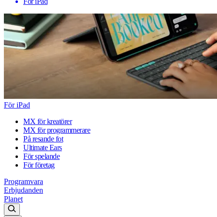
För iPad
För iPad
MX för kreatörer
MX för programmerare
På resande fot
Ultimate Ears
För spelande
För företag
Programvara
Erbjudanden
Planet