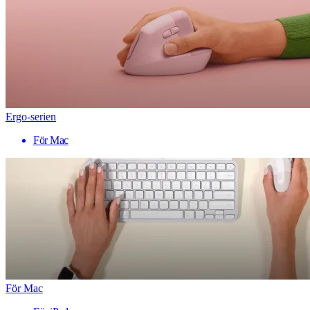
Ergo-serien
För Mac
För Mac