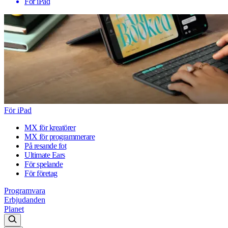
För iPad
För iPad
MX för kreatörer
MX för programmerare
På resande fot
Ultimate Ears
För spelande
För företag
Programvara
Erbjudanden
Planet