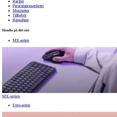
Racing
Presentationsenheter
Musmattor
Tillbehör
Bästsäljare
Handla på ditt sätt
MX-serien
MX-serien
Ergo-serien