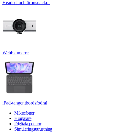
Headset och öronsnäckor
Webbkameror
iPad-tangentbordsfodral
Mikrofoner
Högtalare
Digitala pennor
Simuleringsutrustning