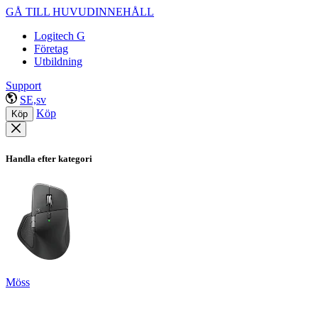
GÅ TILL HUVUDINNEHÅLL
Logitech G
Företag
Utbildning
Support
SE,sv
Köp
Köp
Handla efter kategori
Möss