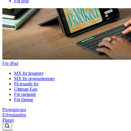
För iPad
För iPad
MX för kreatörer
MX för programmerare
På resande fot
Ultimate Ears
För spelande
För företag
Programvara
Erbjudanden
Planet