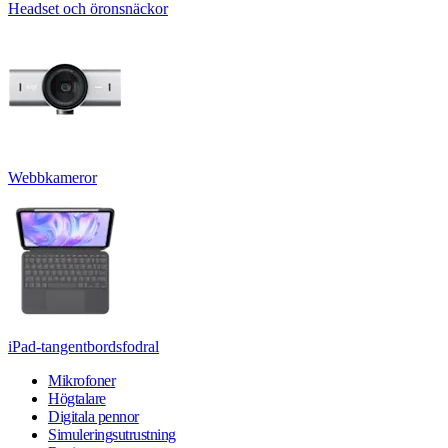
Headset och öronsnäckor
Webbkameror
iPad-tangentbordsfodral
Mikrofoner
Högtalare
Digitala pennor
Simuleringsutrustning