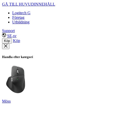
GÅ TILL HUVUDINNEHÅLL
Logitech G
Företag
Utbildning
Support
SE,sv
Köp
Köp
Handla efter kategori
Möss