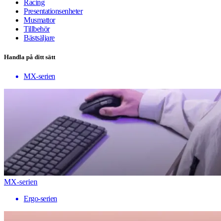
Racing
Presentationsenheter
Musmattor
Tillbehör
Bästsäljare
Handla på ditt sätt
MX-serien
MX-serien
Ergo-serien