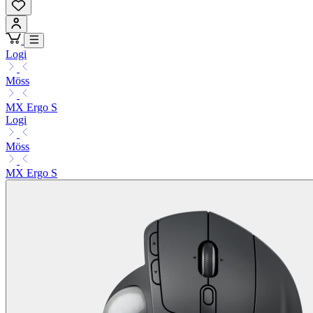
Logi
Möss
MX Ergo S
Logi
Möss
MX Ergo S