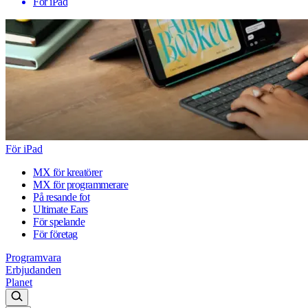
För iPad
För iPad
MX för kreatörer
MX för programmerare
På resande fot
Ultimate Ears
För spelande
För företag
Programvara
Erbjudanden
Planet