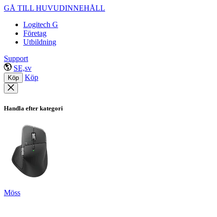
GÅ TILL HUVUDINNEHÅLL
Logitech G
Företag
Utbildning
Support
SE,sv
Köp
Köp
Handla efter kategori
Möss