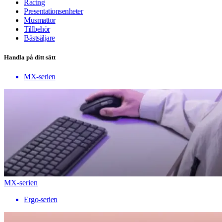
Racing
Presentationsenheter
Musmattor
Tillbehör
Bästsäljare
Handla på ditt sätt
MX-serien
MX-serien
Ergo-serien