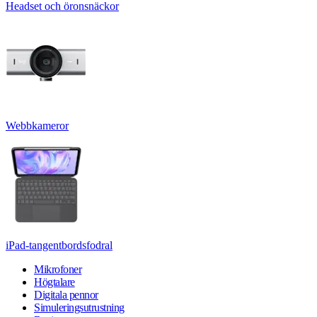
Headset och öronsnäckor
Webbkameror
iPad-tangentbordsfodral
Mikrofoner
Högtalare
Digitala pennor
Simuleringsutrustning