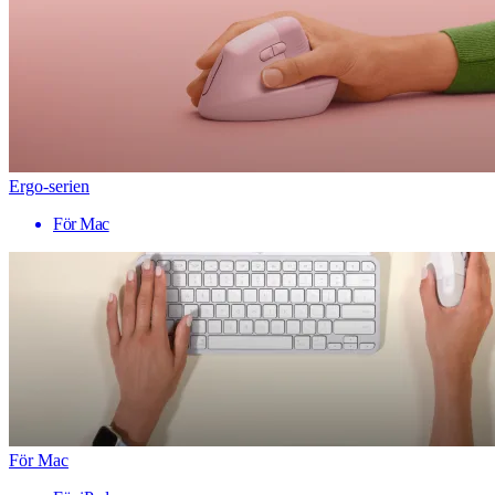
Ergo-serien
För Mac
För Mac