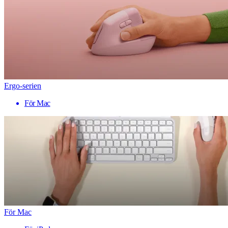
Ergo-serien
För Mac
För Mac