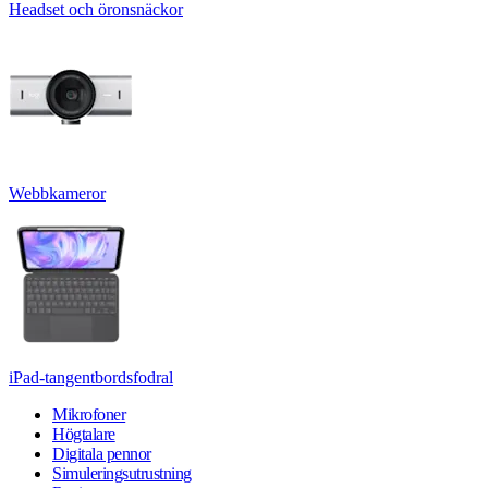
Headset och öronsnäckor
Webbkameror
iPad-tangentbordsfodral
Mikrofoner
Högtalare
Digitala pennor
Simuleringsutrustning