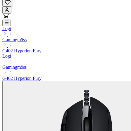
Logi
Gamingmöss
G402 Hyperion Fury
Logi
Gamingmöss
G402 Hyperion Fury