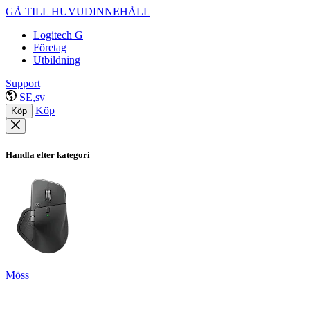
GÅ TILL HUVUDINNEHÅLL
Logitech G
Företag
Utbildning
Support
SE,sv
Köp
Köp
Handla efter kategori
Möss