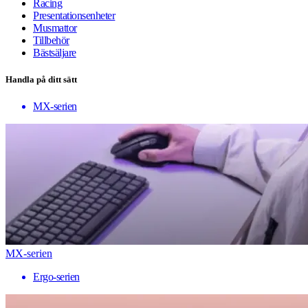
Racing
Presentationsenheter
Musmattor
Tillbehör
Bästsäljare
Handla på ditt sätt
MX-serien
MX-serien
Ergo-serien