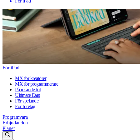
För iPad
För iPad
MX för kreatörer
MX för programmerare
På resande fot
Ultimate Ears
För spelande
För företag
Programvara
Erbjudanden
Planet