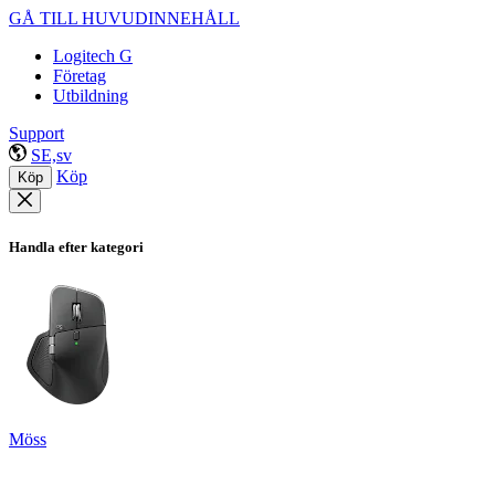
GÅ TILL HUVUDINNEHÅLL
Logitech G
Företag
Utbildning
Support
SE,sv
Köp
Köp
Handla efter kategori
Möss