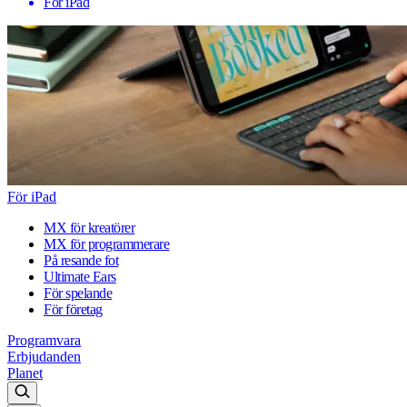
För iPad
För iPad
MX för kreatörer
MX för programmerare
På resande fot
Ultimate Ears
För spelande
För företag
Programvara
Erbjudanden
Planet