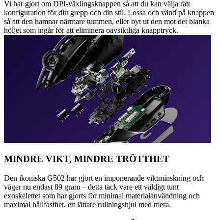
Vi har gjort om DPI-växlingsknappen så att du kan välja rätt
konfiguration för ditt grepp och din stil. Lossa och vänd på knappen
så att den hamnar närmare tummen, eller byt ut den mot det blanka
höljet som ingår för att eliminera oavsiktliga knapptryck.
MINDRE VIKT, MINDRE TRÖTTHET
Den ikoniska G502 har gjort en imponerande viktminskning och
väger nu endast 89 gram – detta tack vare ett väldigt tunt
exoskelettet som har gjorts för minimal materialanvändning och
maximal hållfasthet, ett lättare rullningshjul med mera.