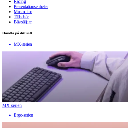
Racing
Presentationsenheter
Musmattor
Tillbehör
Bästsäljare
Handla på ditt sätt
MX-serien
MX-serien
Ergo-serien