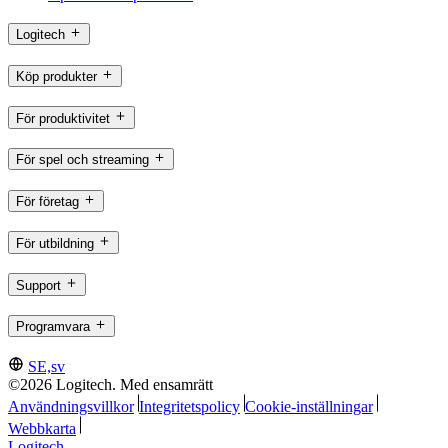
Logitech
Köp produkter
För produktivitet
För spel och streaming
För företag
För utbildning
Support
Programvara
SE,sv
©2026 Logitech. Med ensamrätt
Användningsvillkor
Integritetspolicy
Cookie-inställningar
Webbkarta
Logitech