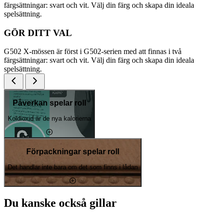
färgsättningar: svart och vit. Välj din färg och skapa din ideala
spelsättning.
GÖR DITT VAL
G502 X-mössen är först i G502-serien med att finnas i två
färgsättningar: svart och vit. Välj din färg och skapa din ideala
spelsättning.
Påverkan spelar roll
Koldioxid är de nya kalorierna
Förpackningar spelar roll
Det handlar inte bara om det som finns i lådan
Du kanske också gillar