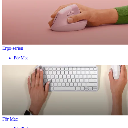
Ergo-serien
För Mac
För Mac