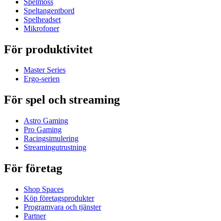
Spelmöss
Speltangentbord
Spelheadset
Mikrofoner
För produktivitet
Master Series
Ergo-serien
För spel och streaming
Astro Gaming
Pro Gaming
Racingsimulering
Streamingutrustning
För företag
Shop Spaces
Köp företagsprodukter
Programvara och tjänster
Partner