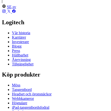
SE,sv
Logitech
Vår historia
Karriärer
Investerare
Blogg
Press
Hållbarhet
Återvinning
Tillgänglighet
Köp produkter
Möss
Tangentbord
Headset och öronsnäckor
Webbkameror
Högtalare
iPad-tangentbordsfodral