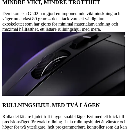
MINDRE VIKT, MINDRE TRÖTTHET
Den ikoniska G502 har gjort en imponerande viktminskning och
väger nu endast 89 gram – detta tack vare ett väldigt tunt
exoskelettet som har gjorts för minimal materialanvändning och
maximal hållfasthet, ett lättare rullningshjul med mera.
RULLNINGSHJUL MED TVÅ LÄGEN
Rulla det lättare hjulet fritt i hypersnabbt läge. Byt med ett klick till
precisionsläget för exakt rullning. Luta rullningshjulet åt vänster och
höger för två ytterligare, helt programmerbara kontroller som du kan