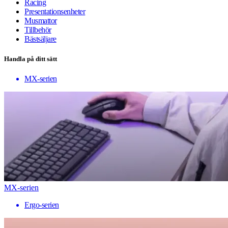
Racing
Presentationsenheter
Musmattor
Tillbehör
Bästsäljare
Handla på ditt sätt
MX-serien
MX-serien
Ergo-serien