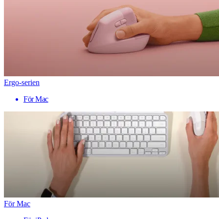
Ergo-serien
För Mac
För Mac