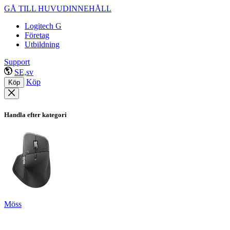
GÅ TILL HUVUDINNEHÅLL
Logitech G
Företag
Utbildning
Support
SE,sv
Köp
Köp
Handla efter kategori
Möss