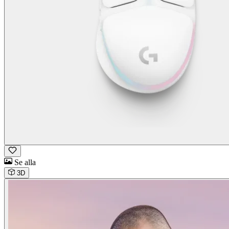
Se alla
3D