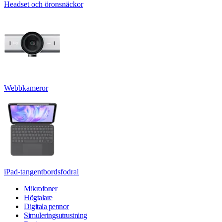
Headset och öronsnäckor
Webbkameror
iPad-tangentbordsfodral
Mikrofoner
Högtalare
Digitala pennor
Simuleringsutrustning