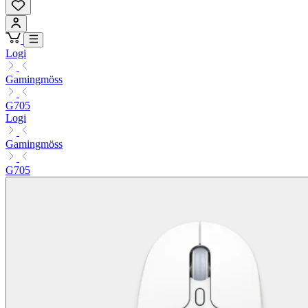
Logi
Gamingmöss
G705
Logi
Gamingmöss
G705