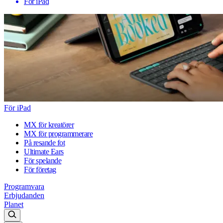
För iPad
För iPad
MX för kreatörer
MX för programmerare
På resande fot
Ultimate Ears
För spelande
För företag
Programvara
Erbjudanden
Planet