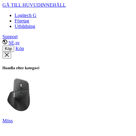
GÅ TILL HUVUDINNEHÅLL
Logitech G
Företag
Utbildning
Support
SE,sv
Köp
Köp
Handla efter kategori
Möss