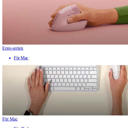
Ergo-serien
För Mac
För Mac