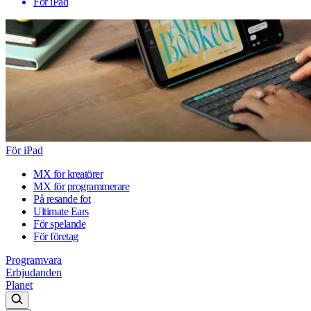
För iPad
För iPad
MX för kreatörer
MX för programmerare
På resande fot
Ultimate Ears
För spelande
För företag
Programvara
Erbjudanden
Planet