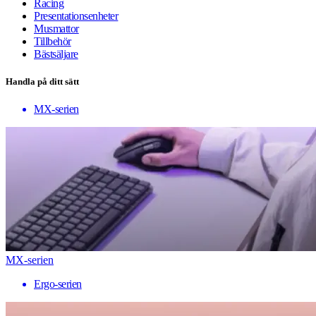
Racing
Presentationsenheter
Musmattor
Tillbehör
Bästsäljare
Handla på ditt sätt
MX-serien
MX-serien
Ergo-serien