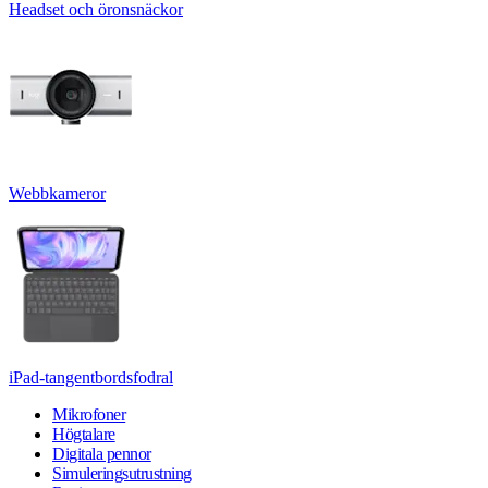
Headset och öronsnäckor
Webbkameror
iPad-tangentbordsfodral
Mikrofoner
Högtalare
Digitala pennor
Simuleringsutrustning