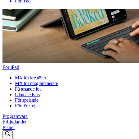
För iPad
För iPad
MX för kreatörer
MX för programmerare
På resande fot
Ultimate Ears
För spelande
För företag
Programvara
Erbjudanden
Planet