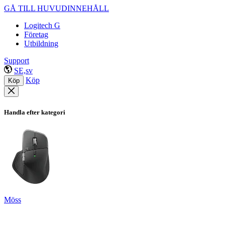
GÅ TILL HUVUDINNEHÅLL
Logitech G
Företag
Utbildning
Support
SE,sv
Köp
Köp
Handla efter kategori
Möss