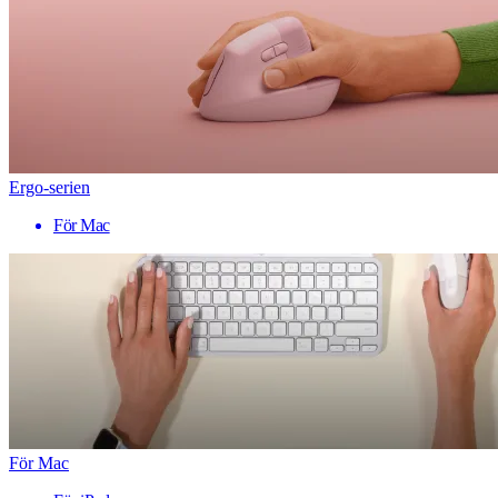
Ergo-serien
För Mac
För Mac