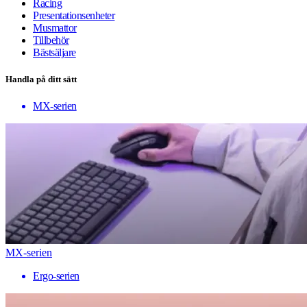
Racing
Presentationsenheter
Musmattor
Tillbehör
Bästsäljare
Handla på ditt sätt
MX-serien
MX-serien
Ergo-serien