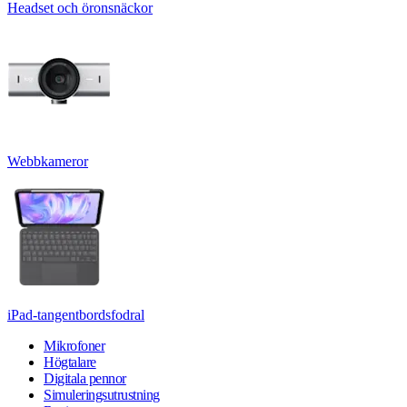
Headset och öronsnäckor
Webbkameror
iPad-tangentbordsfodral
Mikrofoner
Högtalare
Digitala pennor
Simuleringsutrustning