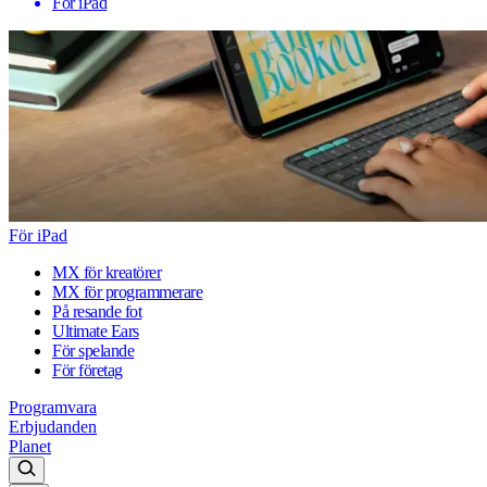
För iPad
För iPad
MX för kreatörer
MX för programmerare
På resande fot
Ultimate Ears
För spelande
För företag
Programvara
Erbjudanden
Planet