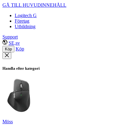
GÅ TILL HUVUDINNEHÅLL
Logitech G
Företag
Utbildning
Support
SE,sv
Köp
Köp
Handla efter kategori
Möss