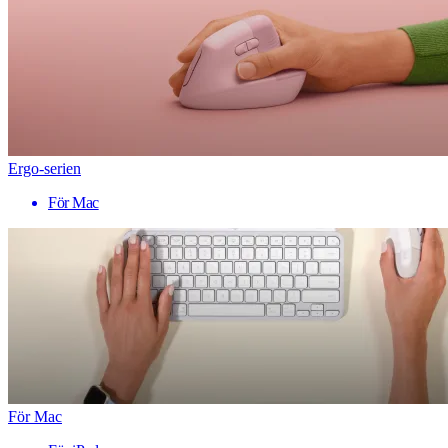
Ergo-serien
För Mac
För Mac