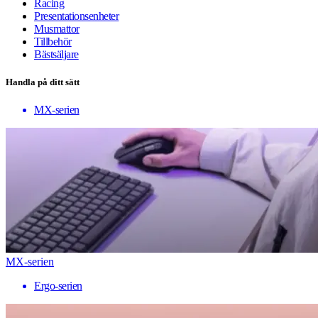
Racing
Presentationsenheter
Musmattor
Tillbehör
Bästsäljare
Handla på ditt sätt
MX-serien
MX-serien
Ergo-serien