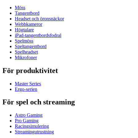
Möss
Tangentbord
Headset och öronsnäckor
Webbkameror
Högtalare
iPad-tangentbordsfodral
Spelmöss
Speltangentbord
Spelheadset
Mikrofoner
För produktivitet
Master Series
Ergo-serien
För spel och streaming
Astro Gaming
Pro Gaming
Racingsimulering
Streamingutrustning