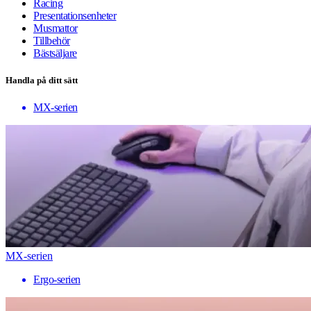
Racing
Presentationsenheter
Musmattor
Tillbehör
Bästsäljare
Handla på ditt sätt
MX-serien
MX-serien
Ergo-serien