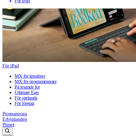
För iPad
För iPad
MX för kreatörer
MX för programmerare
På resande fot
Ultimate Ears
För spelande
För företag
Programvara
Erbjudanden
Planet