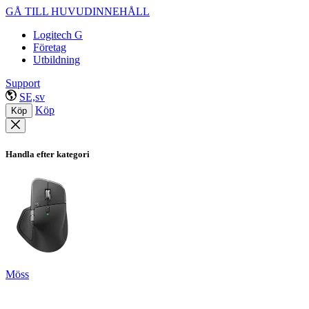
GÅ TILL HUVUDINNEHÅLL
Logitech G
Företag
Utbildning
Support
SE,sv
Köp
Köp
Handla efter kategori
Möss