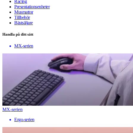
Racing
Presentationsenheter
Musmattor
Tillbehör
Bästsäljare
Handla på ditt sätt
MX-serien
MX-serien
Ergo-serien