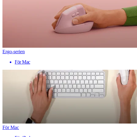
Ergo-serien
För Mac
För Mac