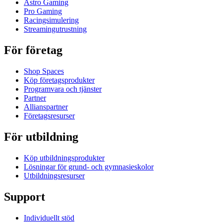
Astro Gaming
Pro Gaming
Racingsimulering
Streamingutrustning
För företag
Shop Spaces
Köp företagsprodukter
Programvara och tjänster
Partner
Allianspartner
Företagsresurser
För utbildning
Köp utbildningsprodukter
Lösningar för grund- och gymnasieskolor
Utbildningsresurser
Support
Individuellt stöd