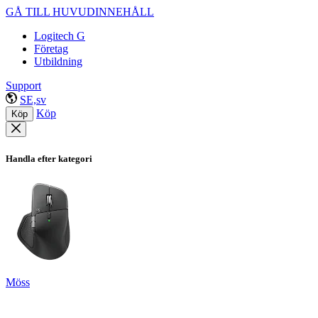
GÅ TILL HUVUDINNEHÅLL
Logitech G
Företag
Utbildning
Support
SE,sv
Köp
Köp
Handla efter kategori
Möss