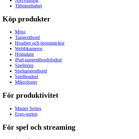
Återvinning
Tillgänglighet
Köp produkter
Möss
Tangentbord
Headset och öronsnäckor
Webbkameror
Högtalare
iPad-tangentbordsfodral
Spelmöss
Speltangentbord
Spelheadset
Mikrofoner
För produktivitet
Master Series
Ergo-serien
För spel och streaming