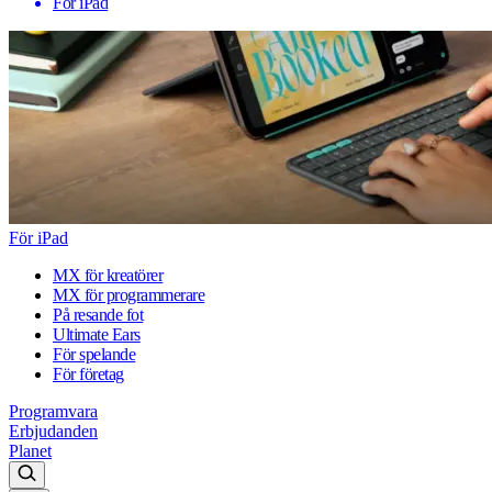
För iPad
För iPad
MX för kreatörer
MX för programmerare
På resande fot
Ultimate Ears
För spelande
För företag
Programvara
Erbjudanden
Planet