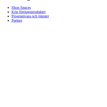
Shop Spaces
Köp företagsprodukter
Programvara och tjänster
Partner
Allianspartner
Företagsresurser
För utbildning
Köp utbildningsprodukter
Lösningar för grund- och gymnasieskolor
Utbildningsresurser
Support
Individuellt stöd
Stöd för spel
Stöd för företag och utbildning
Kontakta oss
Reservdelar
Spåra din beställning
Returer och avbokningar