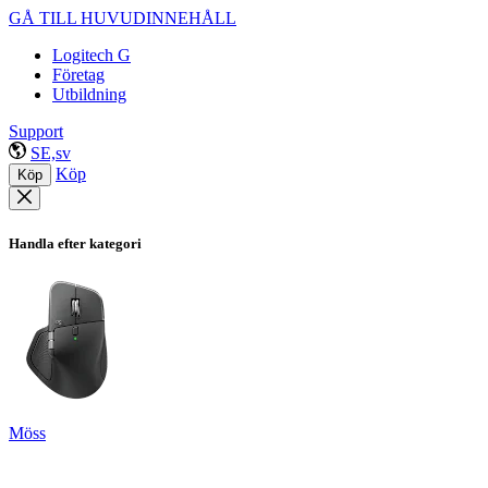
GÅ TILL HUVUDINNEHÅLL
Logitech G
Företag
Utbildning
Support
SE,sv
Köp
Köp
Handla efter kategori
Möss