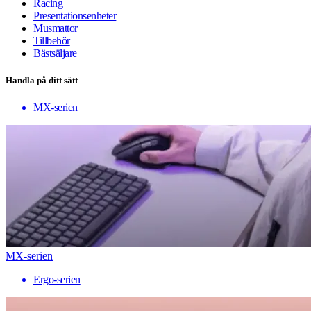
Racing
Presentationsenheter
Musmattor
Tillbehör
Bästsäljare
Handla på ditt sätt
MX-serien
MX-serien
Ergo-serien