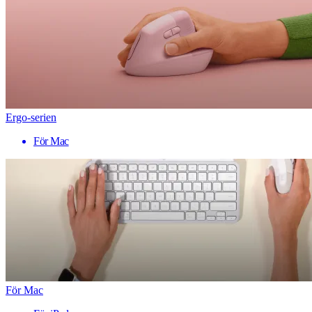
Ergo-serien
För Mac
För Mac