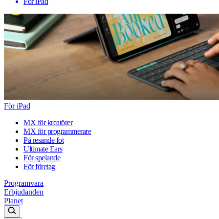
För iPad
För iPad
MX för kreatörer
MX för programmerare
På resande fot
Ultimate Ears
För spelande
För företag
Programvara
Erbjudanden
Planet