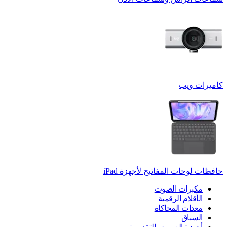
كاميرات ويب
حافظات لوحات المفاتيح لأجهزة ‏iPad
مكبرات الصوت
الأقلام الرقمية
معدات المحاكاة
السباق