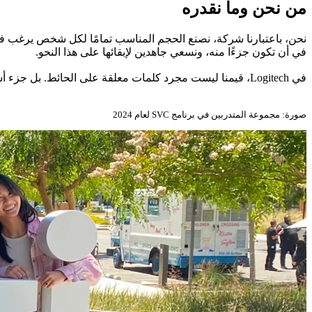
من نحن وما نقدره
نحن، باعتبارنا شركة، نصنع الحجم المناسب تمامًا لكل شخص يرغب في 
في أن تكون جزءًا منه، ونسعي جاهدين لإبقائها على هذا النحو.
في Logitech، قيمنا ليست مجرد كلمات معلقة على الحائط. بل جزء أساسي من هويتنا. قيم نطبقها ونقر بها في أفعالنا كل يوم.
صورة: مجموعة المتدربين في برنامج SVC لعام 2024