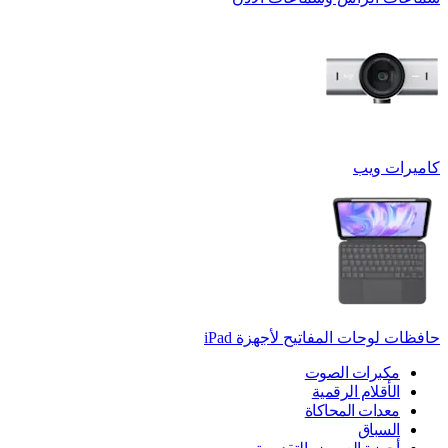
كاميرات ويب
حافظات لوحات المفاتيح لأجهزة ‏iPad
مكبرات الصوت
الأقلام الرقمية
معدات المحاكاة
السباق