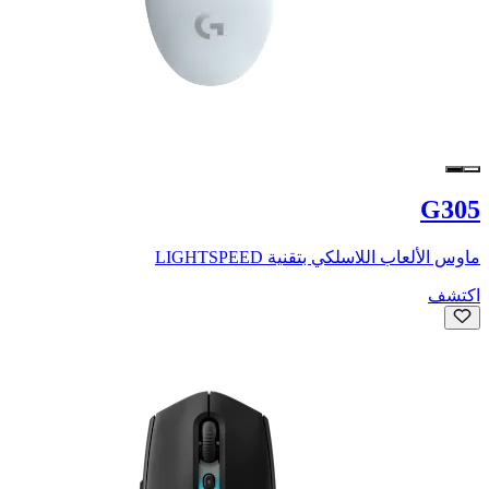
G305
ماوس الألعاب اللاسلكي بتقنية LIGHTSPEED
اكتشف