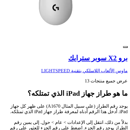
برو X2 سوبر سترايك
ماوس الألعاب اللاسلكي بتقنية LIGHTSPEED
عرض جميع منتجات 13
ما هو طراز جهاز iPad الذي تمتلكه؟
يوجد رقم الطراز (على سبيل المثال A1670) على ظهر كل جهاز
iPad. أدخل هذا الرقم أدناه لمعرفة طراز جهاز iPad الذي تمتلكه.
بدلاً من ذلك، انتقل إلى الإعدادات > عام > حول. إلى يمين رقم
الطراز يوجد رقم الجزء. اضغط على رقم الجزء للعثور على رقم