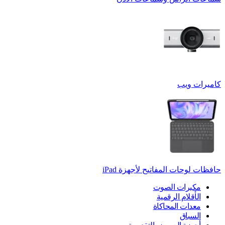
كاميرات ويب
حافظات لوحات المفاتيح لأجهزة ‏iPad
مكبرات الصوت
الأقلام الرقمية
معدات المحاكاة
السباق