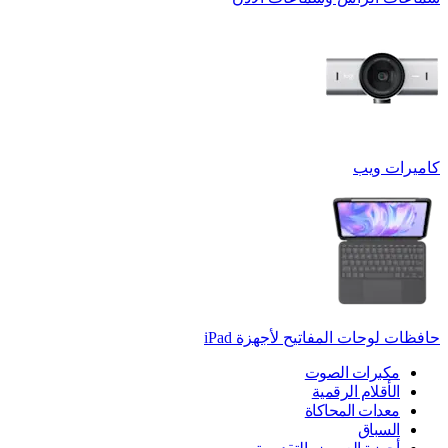
كاميرات ويب
حافظات لوحات المفاتيح لأجهزة ‏iPad
مكبرات الصوت
الأقلام الرقمية
معدات المحاكاة
السباق