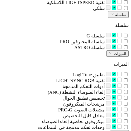
‫تقنية LIGHTSPEED اللاسلكية‬
‫سلكي‬
سلسلة
سلسلة
‫سلسلة G‬
‫سلسلة المحترفين‬ PRO
‫سلسلة‬ ASTRO
الميزات
الميزات
تطبيق Logi Tune
تقنية LIGHTSYNC RGB
‫أدوات التحكم المدمجة‬
‫إلغاء الضوضاء النشطة ‪(ANC)‬‬
‫تخصيص تطبيق الجوال‬
‫مرشحات الميكروفون‬
‫مشغلات الصوت PRO-G‬
‫معادل قابل للتخصيص‬
‫ميكروفون بخاصية إلغاء الضوضاء‬
‫وحدات تحكم مدمجة في السماعات‬