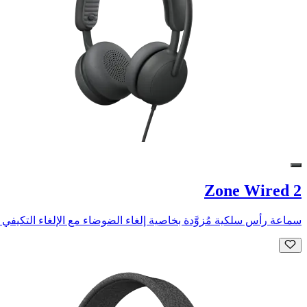
Zone Wired 2
سماعة رأس سلكية مُزوَّدة بخاصية إلغاء الضوضاء مع الإلغاء التكيفي الهجين للضوضاء النشطة (ANC) لمساعد