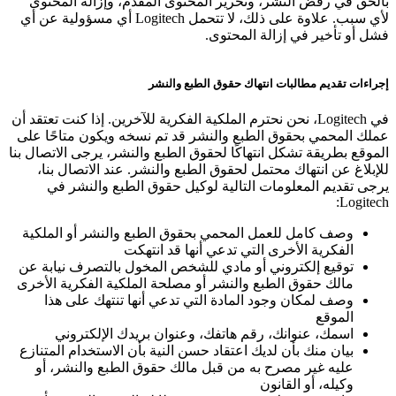
بالحق في رفض النشر، وتحرير المحتوى المقدم، وإزالة المحتوى
لأي سبب. علاوة على ذلك، لا تتحمل Logitech أي مسؤولية عن أي
فشل أو تأخير في إزالة المحتوى.
إجراءات تقديم مطالبات انتهاك حقوق الطبع والنشر
في Logitech، نحن نحترم الملكية الفكرية للآخرين. إذا كنت تعتقد أن
عملك المحمي بحقوق الطبع والنشر قد تم نسخه ويكون متاحًا على
الموقع بطريقة تشكل انتهاكًا لحقوق الطبع والنشر، يرجى الاتصال بنا
للإبلاغ عن انتهاك محتمل لحقوق الطبع والنشر. عند الاتصال بنا،
يرجى تقديم المعلومات التالية لوكيل حقوق الطبع والنشر في
Logitech:
وصف كامل للعمل المحمي بحقوق الطبع والنشر أو الملكية
الفكرية الأخرى التي تدعي أنها قد انتهكت
توقيع إلكتروني أو مادي للشخص المخول بالتصرف نيابة عن
مالك حقوق الطبع والنشر أو مصلحة الملكية الفكرية الأخرى
وصف لمكان وجود المادة التي تدعي أنها تنتهك على هذا
الموقع
اسمك، عنوانك، رقم هاتفك، وعنوان بريدك الإلكتروني
بيان منك بأن لديك اعتقاد حسن النية بأن الاستخدام المتنازع
عليه غير مصرح به من قبل مالك حقوق الطبع والنشر، أو
وكيله، أو القانون