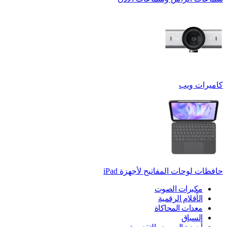
كاميرات ويب
حافظات لوحات المفاتيح لأجهزة ‏iPad
مكبرات الصوت
الأقلام الرقمية
معدات المحاكاة
السباق