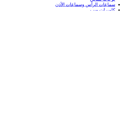
سماعات الرأس وسماعات الأذن
كاميرات ويب
مكبرات الصوت
حافظات لوحة مفاتيح لجهاز iPad
أجهزة ماوس للألعاب
لوحات مفاتيح للألعاب
سماعة رأس للألعاب
الدعم
دعم فردي
دعم الألعاب
تواصل معنا
Logitech
المنتجات
الدعم
AE,ar
©2026 Logitech. جميع الحقوق محفوظة.