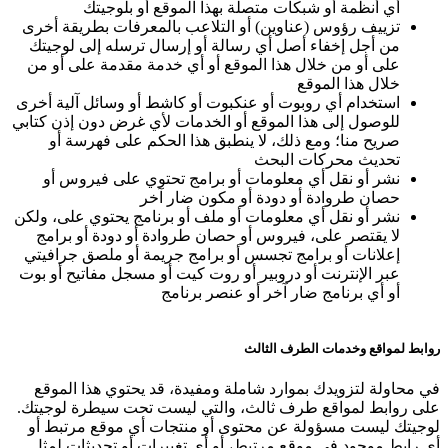
أي أنظمة أو شبكات متصلة بهذا الموقع أو بلوجيتك
تزييف رؤوس (عناوين) أو التلاعب بالمعرفات بطريقة أخرى
من أجل إخفاء أصل أي رسالة أو إرسال ترسله إلى لوجيتك
على أو من خلال هذا الموقع أو أي خدمة مقدمة على أو من
خلال هذا الموقع
استخدام أي روبوت أو عنكبوت أو كاشط أو وسائل آلية أخرى
للوصول إلى هذا الموقع أو الخدمات لأي غرض دون إذن كتابي
صريح منا؛ ومع ذلك، لا ينطبق هذا الحكم على فهرسة أو
تحديث محركات البحث
نشر أو نقل أي معلومات أو برامج تحتوي على فيروس أو
حصان طروادة أو دودة أو مكون ضار آخر
نشر أو نقل أي معلومات أو ملف أو برنامج يحتوي على، ولكن
لا يقتصر على، فيروس أو حصان طروادة أو دودة أو برامج
إعلانات أو برامج تجسس أو برامج جريمة أو ملصق جرافيتي
عبر الإنترنت أو دروبير أو روت كيت أو مسجل مفاتيح أو بوت
أو أي برنامج ضار آخر أو عنصر برنامج
روابط لمواقع وخدمات الطرف الثالث
في محاولة لتزويدك بموارد شاملة ومفيدة، قد يحتوي هذا الموقع
على روابط لمواقع طرف ثالث، والتي ليست تحت سيطرة لوجيتك.
لوجيتك ليست مسؤولة عن محتوى أو منتجات أي موقع مرتبط أو
أي رابط موجود في موقع مرتبط، أو أي تغييرات أو تحديثات لمثل