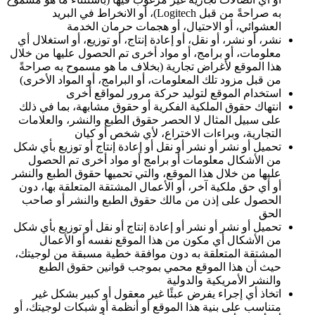
به صراحةً من قبل Logitech)، أو الانخراط في البريد
العشوائي، أو الاحتيال، أو هجمات حرمان الخدمة
نشر، أو نشر، أو نقل، أو إعادة إنتاج، أو توزيع، أو استغلال أي
معلومات، أو برامج، أو مواد أخرى تم الحصول عليها من خلال
هذا الموقع لأغراض تجارية (بخلاف ما هو مسموح به صراحةً
من قبل مزود تلك المعلومات، أو البرامج، أو المواد الأخرى)
استخدام الموقع لتوليد حركة مرور لمواقع أخرى
انتهاك حقوق الملكية الفكرية أو حقوق مشابهة، بما في ذلك
على سبيل المثال لا الحصر حقوق الطبع والنشر، والعلامات
التجارية، وبراءات الاختراع، لأي شخص أو كيان
تحميل أو نشر أو نشر أو نقل أو إعادة إنتاج أو توزيع بأي شكل
من الأشكال معلومات أو برامج أو مواد أخرى تم الحصول
عليها من خلال هذا الموقع، والتي تحميها حقوق الطبع والنشر
أو أي حق ملكية آخر، أو الأعمال المشتقة المتعلقة بها، دون
الحصول على إذن من مالك حقوق الطبع والنشر أو صاحب
الحق
تحميل أو نشر أو نشر أو إعادة إنتاج أو نقل أو توزيع بأي شكل
من الأشكال أي مكون من هذا الموقع نفسه أو الأعمال
المشتقة المتعلقة به دون موافقة خطية مسبقة من لوجيتك،
حيث أن هذا الموقع محمي بموجب قوانين حقوق الطبع
والنشر الأمريكية والدولية
اتخاذ أي إجراء يفرض عبئًا غير معقول أو كبير بشكل غير
متناسب على بنية هذا الموقع أو أنظمة أو شبكات لوجيتك، أو