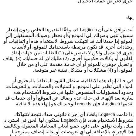
أخرى لأغراض حماية الاحتيال.
إنهاء
أنت توافق على أن Logitech قد، وفقًا لتقديرها الخاص ودون إشعار
مسبق، تنهي وصولك إلى الموقع و/أو تحظر وصولك المستقبلي إلى
الموقع إذا حددنا أنك قد انتهكت شروط الاستخدام هذه أو اتفاقيات أو
إرشادات أخرى قد تكون مرتبطة باستخدامك للموقع، أو لأسباب
أخرى قد تشمل ولكن لا تقتصر على (1) الطلبات من جهات إنفاذ
القانون أو وكالات حكومية أخرى، (2) طلبك لإزالة حسابك، (3) إيقاف
أو تعديل جوهري للموقع أو أي خدمة مقدمة على أو من خلال
الموقع، أو (4) مشكلات أو مشاكل تقنية غير متوقعة.
في حالة إنهاء هذه الاتفاقية، ستظل القيود المتعلقة بالمحتوى أو
المواد التي تظهر على الموقع، والتمثيلات والضمانات، والتعويضات،
وحدود المسؤوليات المنصوص عليها في شروط الاستخدام هذه
سارية بعد الإنهاء. في حالة عدم رضاك عن الموقع أو أي خدمات قد
تقدمها Logitech، فإن remedy الوحيد لك هو إنهاء هذه الاتفاقية.
إذا قامت Logitech باتخاذ أي إجراء قانوني ضدك نتيجة لانتهاكك
لشروط الاستخدام هذه، فإن Logitech ستكون لها الحق في استرداد
منك، وأنت توافق على دفع، جميع أتعاب المحاماة المعقولة وتكاليف
هذا الإجراء، بالإضافة إلى أي تعويضات أو إغاثة إنصاف ممنوحة لـ