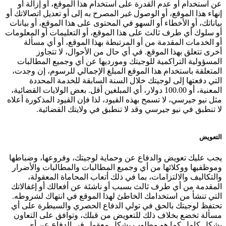
عن استخدام أو عدم القدرة على استخدام هذا الموقع، أو إزالة أو
إنهاء هذا الموقع، أو الوصول غير المصرح به إلى أو تعديل اتصالاتك أو
بياناتك، أو الأخطاء أو السهو في المحتوى على هذا الموقع، أو بيانات
أو سلوك أي طرف ثالث على هذا الموقع، أو التعليمات أو المعلومات
أو الخدمات المقدمة من أو المرتبطة بهذا الموقع، أو أي مسألة
أخرى تتعلق بهذا الموقع. في أي حال من الأحوال، لا تتجاوز
المسؤولية التراكمية للوجيتك ومورديها عن أي وجميع المطالبات
المتعلقة باستخدام هذا الموقع المبلغ الإجمالي للرسوم، إن وجدت،
التي دفعتها إلى لوجيتك خلال السنة السابقة للخدمة المحددة
المعنية، أو 100.00 دولار، أي المبلغين أقل. بعض الولايات القضائية،
مثل نيو جيرسي، لا تسمح بهذه القيود، لذا فإن القيود المذكورة أعلاه
لا تنطبق في نيو جيرسي وقد لا تنطبق في ولايتك القضائية.
التعويض
يجب عليك تعويض والدفاع عن وحماية لوجيتك، وفروعها، وضباطها
وموظفيها ووكلائها من أي وجميع المطالبات والمطالبات والأضرار
والتكاليف والالتزامات، بما في ذلك أتعاب المحاماة المعقولة،
المقدمة من أي طرف ثالث بسبب أو ناشئة عن أفعالك أو إغفالاتك
التي تنشأ من استخدامك الخاطئ لهذا الموقع في انتهاك لشروطه.
تحتفظ لوجيتك بالحق في تولي الدفاع الحصري والسيطرة على أي
مسألة تخضع بخلاف ذلك للتعويض من قبلك، وتوافق على التعاون
بشكل كامل كما هو مطلوب بشكل معقول في الدفاع عن أي