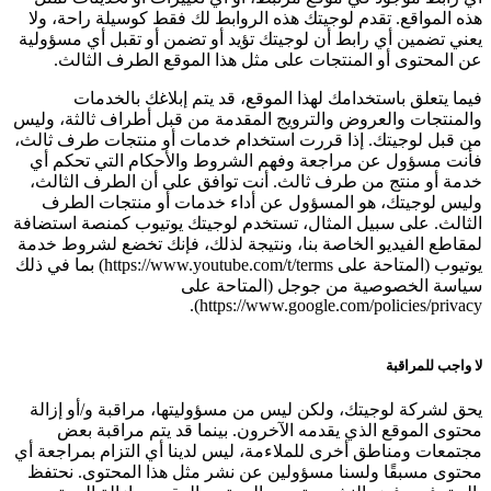
هذه المواقع. تقدم لوجيتك هذه الروابط لك فقط كوسيلة راحة، ولا
يعني تضمين أي رابط أن لوجيتك تؤيد أو تضمن أو تقبل أي مسؤولية
عن المحتوى أو المنتجات على مثل هذا الموقع الطرف الثالث.
فيما يتعلق باستخدامك لهذا الموقع، قد يتم إبلاغك بالخدمات
والمنتجات والعروض والترويج المقدمة من قبل أطراف ثالثة، وليس
من قبل لوجيتك. إذا قررت استخدام خدمات أو منتجات طرف ثالث،
فأنت مسؤول عن مراجعة وفهم الشروط والأحكام التي تحكم أي
خدمة أو منتج من طرف ثالث. أنت توافق على أن الطرف الثالث،
وليس لوجيتك، هو المسؤول عن أداء خدمات أو منتجات الطرف
الثالث. على سبيل المثال، تستخدم لوجيتك يوتيوب كمنصة استضافة
لمقاطع الفيديو الخاصة بنا، ونتيجة لذلك، فإنك تخضع لشروط خدمة
يوتيوب (المتاحة على https://www.youtube.com/t/terms) بما في ذلك
سياسة الخصوصية من جوجل (المتاحة على
https://www.google.com/policies/privacy).
لا واجب للمراقبة
يحق لشركة لوجيتك، ولكن ليس من مسؤوليتها، مراقبة و/أو إزالة
محتوى الموقع الذي يقدمه الآخرون. بينما قد يتم مراقبة بعض
مجتمعات ومناطق أخرى للملاءمة، ليس لدينا أي التزام بمراجعة أي
محتوى مسبقًا ولسنا مسؤولين عن نشر مثل هذا المحتوى. نحتفظ