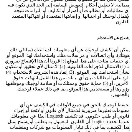
مطالبة. لا تنطبق أحكام التعويض السابقة إلى الحد الذي تكون فيه
أي مطالبات أو مطالبات أو أضرار أو تكاليف أو التزامات نتيجة
لإهمال لوجيتك أو احتيالها أو إصابتها المتعمدة أو انتهاكها المتعمد
للقانون.
إفصاح عن الاستخدام
يمكن أن تكشف لوجيتك عن أي معلومات لدينا عنك (بما في ذلك
هويتك)، وأي اتصالات أو مراسلات منك، واستخدامك لهذا الموقع أو
أي خدمات متاحة على هذا الموقع إذا قررنا أن هذا الإفصاح ضروري
لـ (1) الامتثال للإجراءات القانونية، (2) الامتثال لأي تحقيق أو شكوى
بشأن استخدامك لهذا الموقع، (3) إنفاذ هذه الشروط الاستخدام، (4)
الرد على المطالبات بأن أي بيانات من هذا القبيل انتهكت حقوق
الآخرين، أو (5) حماية حقوق وممتلكات أو سلامة لوجيتك وموظفيها
وزوارها أو مستخدمي هذا الموقع، بما في ذلك عملاء لوجيتك،
والجمهور.
تحتفظ لوجيتك بالحق في جميع الأوقات في الكشف عن أي
معلومات تعتبرها ضرورية للامتثال لأي قانون أو لائحة أو إجراء
قانوني أو طلب حكومي. قد تكشف Logitech أيضًا عن معلوماتك
عندما تحدد Logitech أن القانون المعمول به يتطلب أو يسمح بمثل
هذا الكشف، بما في ذلك تبادل المعلومات مع شركات ومنظمات