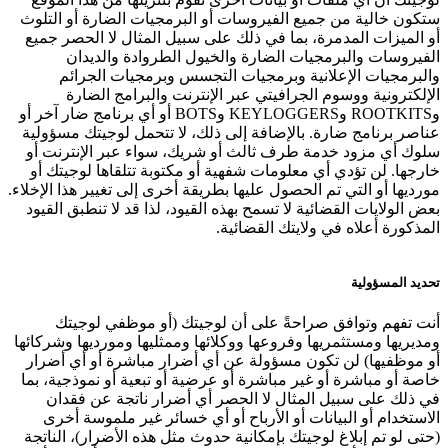
ستكون خالية من جميع الفيروسات أو البرمجيات الضارة أو التلوث
أو الميزات المدمرة، بما في ذلك على سبيل المثال لا الحصر جميع
الفيروسات والبرمجيات الضارة والخيول الطروادة والديدان
والبرمجيات الإعلانية وبرمجيات التجسس وبرمجيات الجرائم
الإلكترونية ووسوم الجرافيتي عبر الإنترنت والبرامج الضارة
وROOTKITS وKEYLOGGERS وBOTS أو أي برنامج ضار آخر أو
عناصر برنامج ضارة. بالإضافة إلى ذلك، لا تتحمل لوجيتك مسؤولية
سلوك أي مزود خدمة طرف ثالث أو شريك، سواء عبر الإنترنت أو
خارجها. لن تؤدي أي معلومات شفهية أو مكتوبة تتلقاها لوجيتك أو
مورديها أو التي تم الحصول عليها بطريقة أخرى إلى تغيير هذا الإخلاء.
بعض الولايات القضائية لا تسمح بهذه القيود، لذا قد لا تنطبق القيود
المذكورة أعلاه في ولايتك القضائية.
تحديد المسؤولية
أنت تفهم وتوافق صراحةً على أن لوجيتك (أو موظفي لوجيتك
ومديريها ومستثمريها وفروعها ووكلائها وممثليها ومورديها وشركائها
أو موظفيها) لن تكون مسؤولة عن أي أضرار مباشرة أو أي أضرار
خاصة أو مباشرة أو غير مباشرة أو عرضية أو تبعية أو نموذجية، بما
في ذلك على سبيل المثال لا الحصر أي أضرار ناتجة عن فقدان
الاستخدام أو البيانات أو الأرباح أو أي خسائر غير ملموسة أخرى
(حتى لو تم إبلاغ لوجيتك بإمكانية حدوث مثل هذه الأضرار)، الناتجة