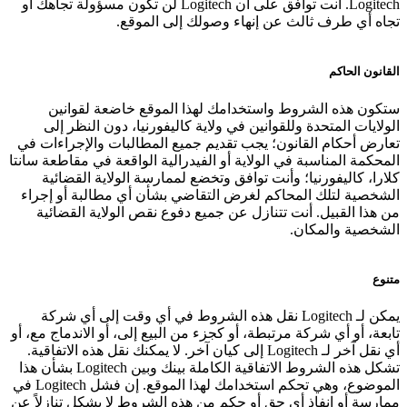
Logitech. أنت توافق على أن Logitech لن تكون مسؤولة تجاهك أو
تجاه أي طرف ثالث عن إنهاء وصولك إلى الموقع.
القانون الحاكم
ستكون هذه الشروط واستخدامك لهذا الموقع خاضعة لقوانين
الولايات المتحدة وللقوانين في ولاية كاليفورنيا، دون النظر إلى
تعارض أحكام القانون؛ يجب تقديم جميع المطالبات والإجراءات في
المحكمة المناسبة في الولاية أو الفيدرالية الواقعة في مقاطعة سانتا
كلارا، كاليفورنيا؛ وأنت توافق وتخضع لممارسة الولاية القضائية
الشخصية لتلك المحاكم لغرض التقاضي بشأن أي مطالبة أو إجراء
من هذا القبيل. أنت تتنازل عن جميع دفوع نقص الولاية القضائية
الشخصية والمكان.
متنوع
يمكن لـ Logitech نقل هذه الشروط في أي وقت إلى أي شركة
تابعة، أو أي شركة مرتبطة، أو كجزء من البيع إلى، أو الاندماج مع، أو
أي نقل آخر لـ Logitech إلى كيان آخر. لا يمكنك نقل هذه الاتفاقية.
تشكل هذه الشروط الاتفاقية الكاملة بينك وبين Logitech بشأن هذا
الموضوع، وهي تحكم استخدامك لهذا الموقع. إن فشل Logitech في
ممارسة أو إنفاذ أي حق أو حكم من هذه الشروط لا يشكل تنازلاً عن