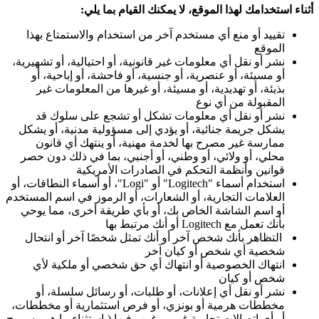
أثناء استخدامك لهذا الموقع، لا يمكنك القيام بما يلي:
تقييد أو منع أي مستخدم آخر من استخدام والاستمتاع بهذا
الموقع
نشر أو نقل أي معلومات غير قانونية، أو احتيالية، أو تشهيرية،
أو مسيئة، أو عنصرية، أو جنسية، أو فاحشة، أو إباحية، أو
بذيئة، أو تهديدية، أو مسيئة، أو غيرها من المعلومات غير
المقبولة من أي نوع
نشر أو نقل أي معلومات تشكل أو تشجع على سلوك قد
يشكل جريمة جنائية، أو يؤدي إلى مسؤولية مدنية، أو يشكل
ممارسة غير مصرح بها لخدمة مهنية، أو ينتهك أي قانون
محلي، أو ولائي، أو وطني، أو أجنبي، بما في ذلك دون حصر
قوانين وأنظمة التحكم في الصادرات الأمريكية
استخدام أسماء "Logitech" أو "Logi"، أو أسماء النطاقات، أو
العلامات التجارية، أو الشعارات، أو الرموز في اسم المستخدم
أو اسم الشاشة الخاص بك، أو بأي طريقة أخرى، مما يوحي
بأنك تعمل مع Logitech أو أنك مرتبط بها
التظاهر بأنك شخص آخر أو أنك تمثل شخصًا آخر أو انتحال
شخصية أي شخص أو كيان آخر
انتهاك الخصوصية أو انتهاك أي حق شخصي أو ملكية لأي
شخص أو كيان
نشر أو نقل أي إعلانات، أو طلبات، أو رسائل سلسلة، أو
مخططات هرمية أو بونزي، أو فرص استثمارية أو مخططات،
أو أي اتصالات تجارية غير مرغوب فيها (باستثناء ما هو مسموح