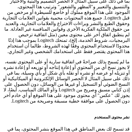
بما في ذلك على سبيل المثال لا الحصر التصميم والبنية والاختيار
والتنسيق والتعبير و"المظهر والشعور" وترتيب هذا المحتوى،
الموجود على هذا الموقع مملوك أو خاضع للسيطرة أو مرخص من
قبل Logitech. جميع هذه المحتويات محمية بقوانين العلامات التجارية
وحقوق الطبع والنشر وبراءات الاختراع والعلامات التجارية، والعديد
من حقوق الملكية الفكرية الأخرى وقوانين المنافسة غير العادلة. ما
لم ينطبق اتفاق آخر على محتوى معين (مثل اتفاقية ترخيص
البرمجيات، شروط الخدمة، إلخ)، تمنحك Logitech بموجب هذا إذنًا
محدودًا لاستخدام المحتوى وفقًا لهذه الشروط، طالما أن استخدام
هذا المحتوى يقتصر فقط على استخدامك الشخصي وغير التجاري.
ما لم يُسمح بذلك صراحةً في اتفاقية سارية أو على المحتوى نفسه،
لا يجوز نسخ أي من المحتوى أو إعادة إنتاجه أو توزيعه أو إعادة نشره
أو تنزيله أو عرضه أو نشره أو نقله بأي شكل أو بأي وسيلة، بما في
ذلك على سبيل المثال لا الحصر الوسائل الإلكترونية أو الميكانيكية أو
النسخ الضوئي أو التسجيل أو غيرها من الوسائل، دون الحصول على
إذن كتابي مسبق وصريح من Logitech و/أو المالك المناسب. أيضًا، لا
يجوز لك "عكس" أي محتوى موجود على هذا الموقع أو أي خادم آخر
دون الحصول على موافقة خطية مسبقة وصريحة من Logitech.
نشر محتوى المستخدم
قد تسمح لك بعض المناطق في هذا الموقع بنشر المحتوى، بما في