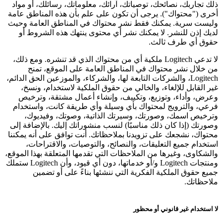
ذلك تجاربك، نصائحك، توصياتك، آرائك، معلوماتك، رسائلك، أو مواد
أخرى ("محتواك"). يرجى أن تكون على علم بأن هذه المناطق عامة
وليست سرية. يمكنك فقط نشر محتواك في المناطق العامة وحيث
لديك إذن للنشر. لا يمكنك نشر أي محتوى ينتهك هذه الشروط أو
حقوق أي طرف ثالث.
لا تدعي Logitech ملكية أي من محتواك الذي قد تنشره. ومع ذلك،
من خلال نشر محتواك في المناطق العامة على الموقع، تمنح
Logitech، والشركات التابعة لها، والشركاء، والموزعين الحق الدائم،
غير القابل للإلغاء، والخالي من حقوق الملكية لاستخدام، ونسخ،
وعرض، وأداء، وتوزيع، وتكييف، وإنشاء أعمال مشتقة، وترخيص
فرعي، والترويج لمحتواك بأي وسيلة وأي طريقة كانت، واستخدام
وترخيص اسمك، وصورتك، وسيرتك الذاتية، وصوتك، وفيديوك،
وصورتك (إذا كان ذلك مناسبًا) لنسب منشوراتك إليك. بالإضافة إلى
محتواك، نشجعك على تزويدنا بملاحظاتك. أنت توافق على أنه يمكننا
استخدام جميع التعليقات، والنصائح، والتوصيات، والاقتراحات،
والشكاوى، وغيرها من الملاحظات التي تقدمها المتعلقة بهذا الموقع،
ومنتجات Logitech و/أو خدماتها، دون أي قيود، وأن Logitech ستملك
جميع حقوق الملكية الفكرية التي ننشئها بناءً على أو تضمين
ملاحظاتك.
لا استخدام غير قانوني أو محظور