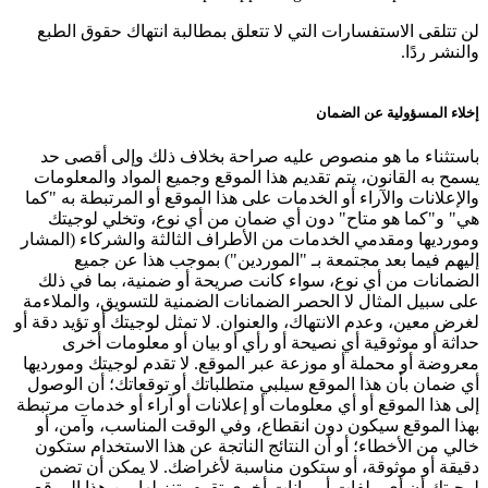
لن تتلقى الاستفسارات التي لا تتعلق بمطالبة انتهاك حقوق الطبع
والنشر ردًا.
إخلاء المسؤولية عن الضمان
باستثناء ما هو منصوص عليه صراحة بخلاف ذلك وإلى أقصى حد
يسمح به القانون، يتم تقديم هذا الموقع وجميع المواد والمعلومات
والإعلانات والآراء أو الخدمات على هذا الموقع أو المرتبطة به "كما
هي" و"كما هو متاح" دون أي ضمان من أي نوع، وتخلي لوجيتك
ومورديها ومقدمي الخدمات من الأطراف الثالثة والشركاء (المشار
إليهم فيما بعد مجتمعة بـ "الموردين") بموجب هذا عن جميع
الضمانات من أي نوع، سواء كانت صريحة أو ضمنية، بما في ذلك
على سبيل المثال لا الحصر الضمانات الضمنية للتسويق، والملاءمة
لغرض معين، وعدم الانتهاك، والعنوان. لا تمثل لوجيتك أو تؤيد دقة أو
حداثة أو موثوقية أي نصيحة أو رأي أو بيان أو معلومات أخرى
معروضة أو محملة أو موزعة عبر الموقع. لا تقدم لوجيتك ومورديها
أي ضمان بأن هذا الموقع سيلبي متطلباتك أو توقعاتك؛ أن الوصول
إلى هذا الموقع أو أي معلومات أو إعلانات أو آراء أو خدمات مرتبطة
بهذا الموقع سيكون دون انقطاع، وفي الوقت المناسب، وآمن، أو
خالي من الأخطاء؛ أو أن النتائج الناتجة عن هذا الاستخدام ستكون
دقيقة أو موثوقة، أو ستكون مناسبة لأغراضك. لا يمكن أن تضمن
لوجيتك أن أي ملفات أو بيانات أخرى تقوم بتنزيلها من هذا الموقع