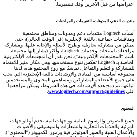
اعتراضها من قبل الآخرين وفك تشفيرها.
منتديات الدعم، المدونات، التقييمات والمراجعات
أنشأت Logitech منتديات دعم ومدونات ومناطق مجتمعية
ومناقشات جماعية، باللغة الإنجليزية (في الوقت الحالي)، حتى
تتمكن من مشاركة تجاربك، وطرح الأسئلة والإجابة عليها، ومشاركة
مراجعات لمنتجات وخدمات Logitech، وأكثر (يشار إليها مجتمعة
باسم "المجتمعات الإلكترونية"). نحن نقدر أن المجتمعات الإلكترونية
الخاصة بـ Logitech تعكس تنوع مستخدميها وهي مكان مثير للاهتمام
للمشاركة والتعلم والتفاعل. تماشيًا مع روح المجتمع هذه، لدينا
مجموعة أساسية من المبادئ والإرشادات باللغة الإنجليزية التي يجب
على جميع الأعضاء والمشاركين ومساهمي المحتوى والمستخدمين
اتباعها. تم دمج هذه الإرشادات في هذه الشروط، ويمكن مراجعتها
على
www.logitech.com/support/guidelines
.
المحتوى
جميع النصوص والرسوم البيانية وواجهات المستخدم أو الواجهات
المرئية والعلامات التجارية والشعارات والموسيقى والأصوات
والأعمال الفنية والصور الفوتوغرافية ورموز الكمبيوتر ("المحتوى")،