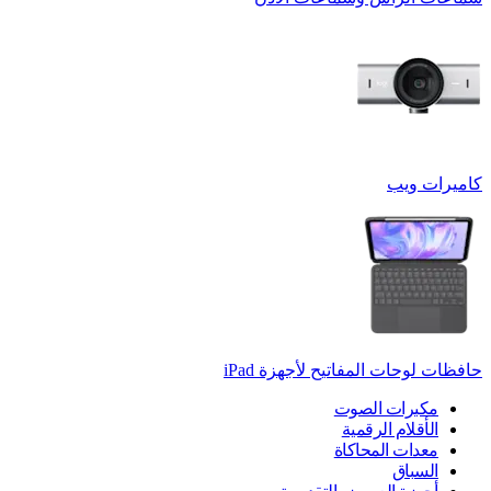
كاميرات ويب
حافظات لوحات المفاتيح لأجهزة ‏iPad
مكبرات الصوت
الأقلام الرقمية
معدات المحاكاة
السباق