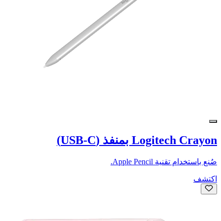
Logitech Crayon بمنفذ (USB-C)
صُنع باستخدام تقنية Apple Pencil.
اكتشف