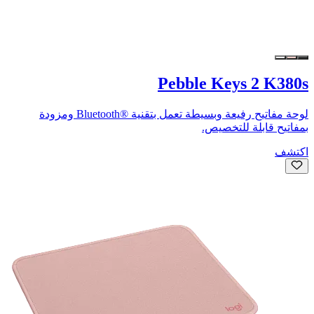
Pebble Keys 2 K380s
لوحة مفاتيح رفيعة وبسيطة تعمل بتقنية Bluetooth®‎ ومزودة
بمفاتيح قابلة للتخصيص.
اكتشف