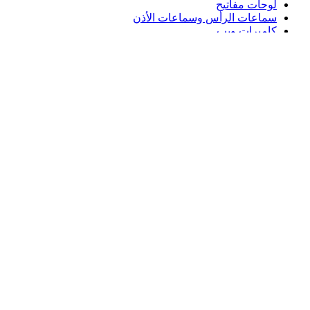
لوحات مفاتيح
سماعات الرأس وسماعات الأذن
كاميرات ويب
مكبرات الصوت
حافظات لوحة مفاتيح لجهاز iPad
أجهزة ماوس للألعاب
لوحات مفاتيح للألعاب
سماعة رأس للألعاب
الدعم
دعم فردي
دعم الألعاب
تواصل معنا
Logitech
المنتجات
الدعم
AE,ar
©2026 Logitech. جميع الحقوق محفوظة.