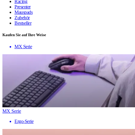
Racing
Presenter
Mauspads
Zubehör
Bestseller
Kaufen Sie auf Ihre Weise
MX Serie
MX Serie
Ergo-Serie