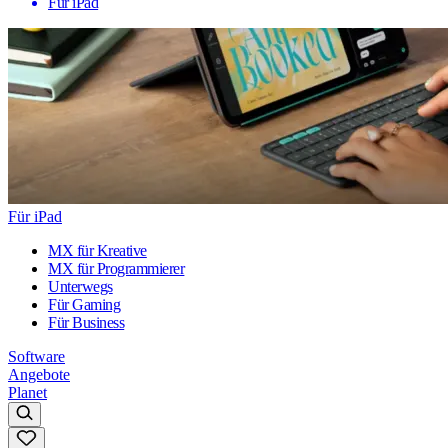
Für iPad
Für iPad
MX für Kreative
MX für Programmierer
Unterwegs
Für Gaming
Für Business
Software
Angebote
Planet