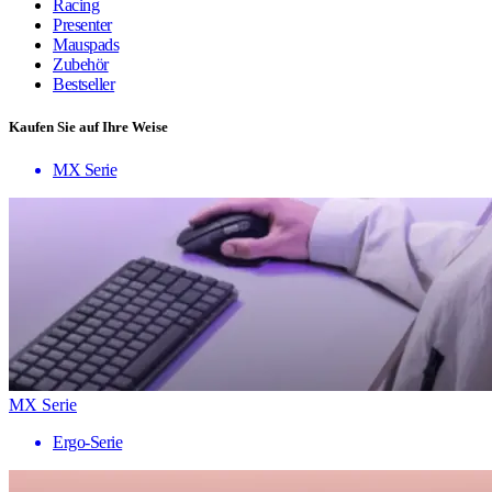
Racing
Presenter
Mauspads
Zubehör
Bestseller
Kaufen Sie auf Ihre Weise
MX Serie
MX Serie
Ergo-Serie