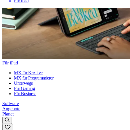
Für iPad
Für iPad
MX für Kreative
MX für Programmierer
Unterwegs
Für Gaming
Für Business
Software
Angebote
Planet