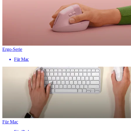
Ergo-Serie
Für Mac
Für Mac