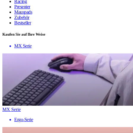
Racing
Presenter
Mauspads
Zubehör
Bestseller
Kaufen Sie auf Ihre Weise
MX Serie
MX Serie
Ergo-Serie