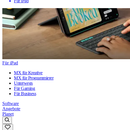
Für iPad
Für iPad
MX für Kreative
MX für Programmierer
Unterwegs
Für Gaming
Für Business
Software
Angebote
Planet