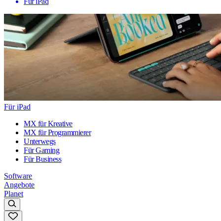
Für iPad
Für iPad
MX für Kreative
MX für Programmierer
Unterwegs
Für Gaming
Für Business
Software
Angebote
Planet