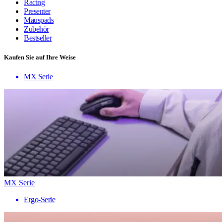
Racing
Presenter
Mauspads
Zubehör
Bestseller
Kaufen Sie auf Ihre Weise
MX Serie
MX Serie
Ergo-Serie