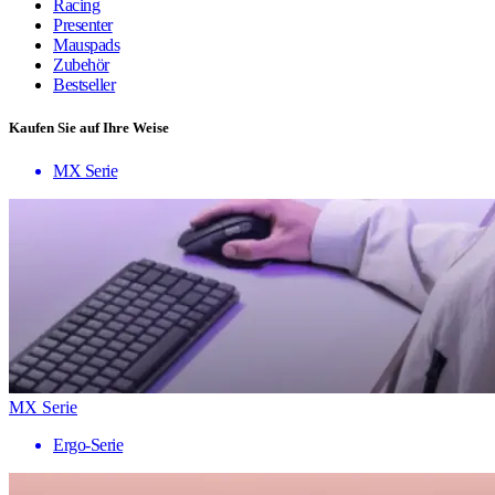
Racing
Presenter
Mauspads
Zubehör
Bestseller
Kaufen Sie auf Ihre Weise
MX Serie
MX Serie
Ergo-Serie