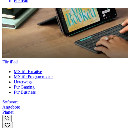
Für iPad
Für iPad
MX für Kreative
MX für Programmierer
Unterwegs
Für Gaming
Für Business
Software
Angebote
Planet