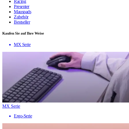
Racing
Presenter
Mauspads
Zubehör
Bestseller
Kaufen Sie auf Ihre Weise
MX Serie
MX Serie
Ergo-Serie