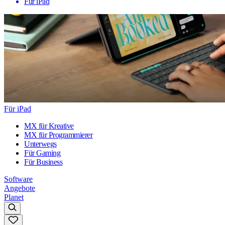
Für iPad
Für iPad
MX für Kreative
MX für Programmierer
Unterwegs
Für Gaming
Für Business
Software
Angebote
Planet