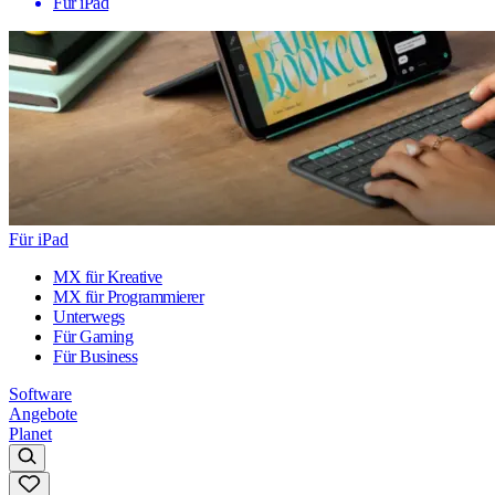
Für iPad
Für iPad
MX für Kreative
MX für Programmierer
Unterwegs
Für Gaming
Für Business
Software
Angebote
Planet