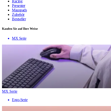
Racing
Presenter
Mauspads
Zubehör
Bestseller
Kaufen Sie auf Ihre Weise
MX Serie
MX Serie
Ergo-Serie