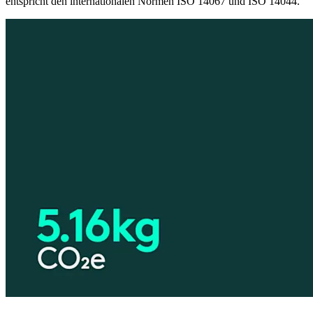
entspricht den internationalen Normen ISO 14067 und ISO 14044.