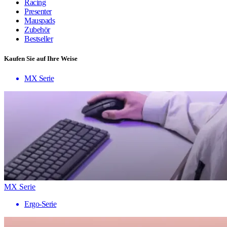
Racing
Presenter
Mauspads
Zubehör
Bestseller
Kaufen Sie auf Ihre Weise
MX Serie
MX Serie
Ergo-Serie