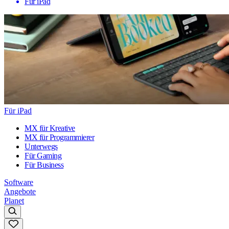
Für iPad
Für iPad
MX für Kreative
MX für Programmierer
Unterwegs
Für Gaming
Für Business
Software
Angebote
Planet