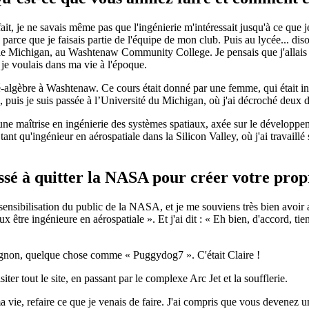
 fait, je ne savais même pas que l'ingénierie m'intéressait jusqu'à ce que
arce que je faisais partie de l'équipe de mon club. Puis au lycée... diso
e Michigan, au Washtenaw Community College. Je pensais que j'allais m
e je voulais dans ma vie à l'époque.
pré-algèbre à Washtenaw. Ce cours était donné par une femme, qui était i
 puis je suis passée à l’Université du Michigan, où j'ai décroché deux 
ne maîtrise en ingénierie des systèmes spatiaux, axée sur le développem
 qu'ingénieur en aérospatiale dans la Silicon Valley, où j'ai travaillé sur
oussé à quitter la NASA pour créer votre pr
ibilisation du public de la NASA, et je me souviens très bien avoir aper
x être ingénieure en aérospatiale ». Et j'ai dit : « Eh bien, d'accord, tie
mignon, quelque chose comme « Puggydog7 ». C'était Claire !
ter tout le site, en passant par le complexe Arc Jet et la soufflerie.
s ma vie, refaire ce que je venais de faire. J'ai compris que vous devene