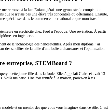
 je me retrouve à la fac. Enfant, j'étais une gymnaste de compétition.
ns que je n'étais pas une élève très concentrée ou déterminée. Ensuite,
e spécialiser dans le commerce international et que mon travail
ngénieure en électricité chez Ford à l’époque. Une révélation. À partir
diplômes en ingénierie.
ent de la technologie des nanosatellites. Après mon diplôme, j'ai
 des satellites de la taille d'une boîte à chaussures et l'optimisation
opre entreprise, STEMBoard ?
çu cette jeune fille dans la foule. Elle s'appelait Claire et avait 13
ns. Voilà ma carte. Une fois rentrée à la maison, parles-en à tes
z un modèle et un mentor dès que vous vous imaginez dans ce rôle. C’est