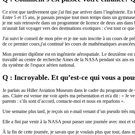
Ce n'est que tardivement que j'ai fini par arriver dans l’ingénierie. En
Entre 5 et 15 ans, je passais presque tout mon temps dans un gymnase p
je me suis retrouvée dans un programme de licence de deux ans dans l
m'aurait fait voyager vers des destinations exotiques : c'est tout ce qu
J'ai suivi le conseil de mon père et je me suis inscrite à un cours de 
de ce premier cours,j'ai continué les cours de mathématiques avancées,
Mon premier diplôme est en ingénierie aérospatiale. Le deuxième est u
travaillé au centre de recherche Ames de la NASA pendant six ans en tant
du système de l'espace aérien national.
Q : Incroyable. Et qu’est-ce qui vous a p
Je parlais au Hiller Aviation Museum dans le cadre du programme de sens
ans. Claire est venue me voir après ma présentation et m'a dit : « Je veu
parents : s’ils sont d’accord, contacte-moi et nous en reparlons ».
Une semaine plus tard, je reçois un e-mail venant d’un pseudo très 
Elle a fini par venir à la NASA pour passer une journée avec moi et visi
À la fin de cette journée, je savais que je voulais plus que tout, dan