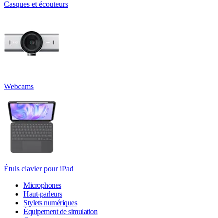
Casques et écouteurs
Webcams
Étuis clavier pour iPad
Microphones
Haut-parleurs
Stylets numériques
Équipement de simulation