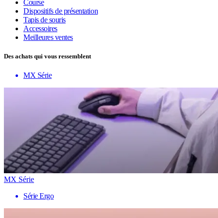
Course
Dispositifs de présentation
Tapis de souris
Accessoires
Meilleures ventes
Des achats qui vous ressemblent
MX Série
MX Série
Série Ergo